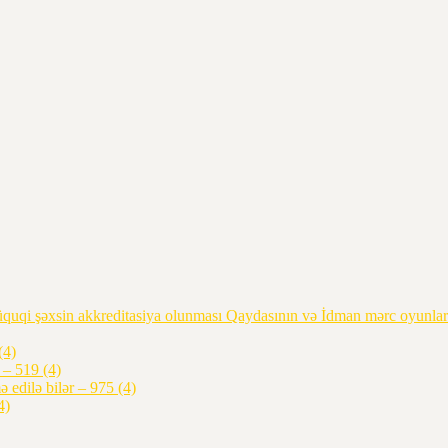
quqi şəxsin akkreditasiya olunması Qaydasının və İdman mərc oyunların
(4)
ı – 519
(4)
ə edilə bilər – 975
(4)
4)