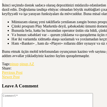
İkinci seçimdə dəstək sadəcə olaraq depozitinizi müdaxilə edənlərdən 
daxil edin. Doğrulama təsdiqə ehtiyac olmadan böyük məbləğləri çıxarm
keyfiyyətli və işə yarayan funksiyaları da mövcuddur. Buna misal olar
Müntəzəm olaraq yeni təkliflərlə yenilənən zəngin bonus proqr
Çünki proqram Play Marketdə deyil, şəbəkədəki ümumi domen
Bununla belə, hətta bu baxımdan operator üstün ola bildi, çün
Və bunun səbəbləri var – qurum yükləmə və quraşdırma üçün rə
Hər iki variantda xidmətlə əlaqə saxlamalı və yoxlamadan keçməl
Həm «Banker» , həm də «Player» rollarını diler oynayır və siz 
Bunu etmək üçün mobil telefonundan oyunçunun kazino veb saytına girm
addım əvvəllər yüklədiyiniz kazino faylını quraşdırmaqdır.
Tags:
pinup
pinup AZ
Share:
Previous Post
Newer Post
Leave A Comment