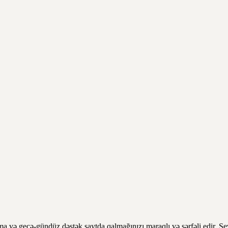
arma və gecə-gündüz dəstək saytda qalmağınızı maraqlı və sərfəli edir.