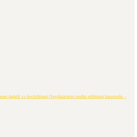
ın təşkili və keçirilməsi Qaydalarının təsdiq edilməsi haqqında –