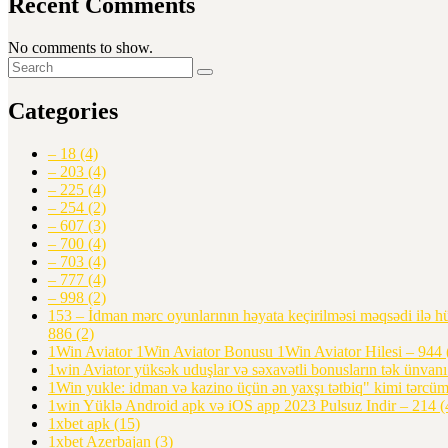
Recent Comments
No comments to show.
Categories
– 18
(4)
– 203
(4)
– 225
(4)
– 254
(2)
– 607
(3)
– 700
(4)
– 703
(4)
– 777
(4)
– 998
(2)
153 – İdman mərc oyunlarının həyata keçirilməsi məqsədi ilə hü
886
(2)
1Win Aviator 1Win Aviator Bonusu 1Win Aviator Hilesi – 944
1win Aviator yüksək uduşlar və səxavətli bonusların tək ünvan
1Win yukle: idman və kazino üçün ən yaxşı tətbiq" kimi tərcüm
1win Yüklə Android apk və iOS app 2023 Pulsuz Indir – 214
(
1xbet apk
(15)
1xbet Azerbajan
(3)