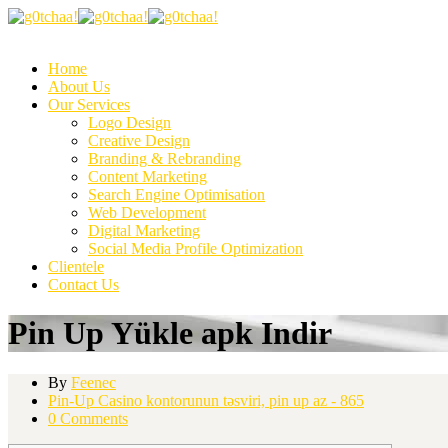
Home
About Us
Our Services
Logo Design
Creative Design
Branding & Rebranding
Content Marketing
Search Engine Optimisation
Web Development
Digital Marketing
Social Media Profile Optimization
Clientele
Contact Us
Pin Up Yükle apk Indir
By
Feenec
Pin-Up Casino kontorunun təsviri, pin up az - 865
0 Comments