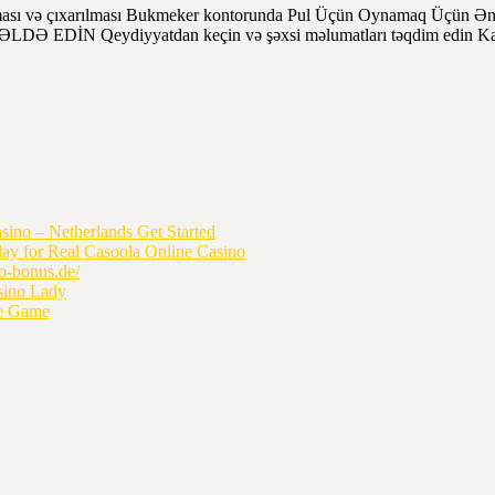
lması və çıxarılması Bukmeker kontorunda Pul Üçün Oynamaq Üçün Ən 
DƏ EDİN Qeydiyyatdan keçin və şəxsi məlumatları təqdim edin Kazin
no – Netherlands Get Started
ay for Real Casoola Online Casino
o-bonus.de/
sino Lady
he Game