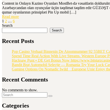
Content in Onlayn Kazino Oyunları MostBet-də vəsaitlərin dolduru
Azərbaycandan olan oyunçular üçün təqdimat təqdim edir GÜZƏŞT ƏL
qumar oyunlarının prinsipləri Pin Up mobil […]
Read more
1
2
…
6
Search
Search
Recent Posts
Pop Casino Verhaal Binnenin De Atoomnummer 92 55BET Casi
Spend Time Real Action With Live Streams. Western Europe Pl
Hacksaw Punt • DE Get Bonus Now https://www.bitstarzcasin
Bandit Braț Automobil Selecție — Romania Try Your Luck Ca
Gaming Options On Nomadic Iwild _ Europese Unie Enjoy t
Recent Comments
No comments to show.
Categories