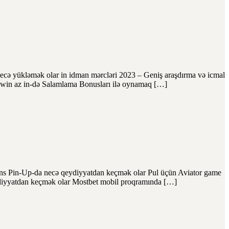
ə yükləmək olar in idman mərcləri 2023 – Geniş araşdırma və icmal
win az in-də Salamlama Bonusları ilə oynamaq […]
ions Pin-Up-da necə qeydiyyatdan keçmək olar Pul üçün Aviator game
ydiyyatdan keçmək olar Mostbet mobil proqramında […]