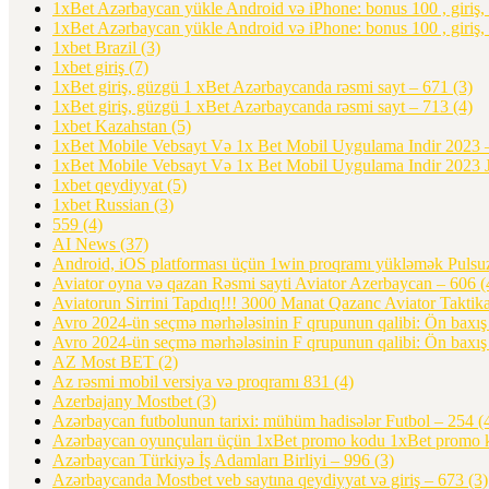
1xBet Azərbaycan yükle Android və iPhone: bonus 100 , giriş,
1xBet Azərbaycan yükle Android və iPhone: bonus 100 , giriş,
1xbet Brazil
(3)
1xbet giriş
(7)
1xBet giriş, güzgü 1 xBet Azərbaycanda rəsmi sayt – 671
(3)
1xBet giriş, güzgü 1 xBet Azərbaycanda rəsmi sayt – 713
(4)
1xbet Kazahstan
(5)
1xBet Mobile Vebsayt Və 1x Bet Mobil Uygulama Indir 2023 
1xBet Mobile Vebsayt Və 1x Bet Mobil Uygulama Indir 2023 J
1xbet qeydiyyat
(5)
1xbet Russian
(3)
559
(4)
AI News
(37)
Android, iOS platforması üçün 1win proqramı yükləmək Puls
Aviator oyna və qazan Rəsmi sayti Aviator Azerbaycan – 606
(
Aviatorun Sirrini Tapdıq!!! 3000 Manat Qazanc Aviator Taktik
Avro 2024-ün seçmə mərhələsinin F qrupunun qalibi: Ön baxış
Avro 2024-ün seçmə mərhələsinin F qrupunun qalibi: Ön baxış
AZ Most BET
(2)
Az rəsmi mobil versiya və proqramı 831
(4)
Azerbajany Mostbet
(3)
Azərbaycan futbolunun tarixi: mühüm hadisələr Futbol – 254
(
Azərbaycan oyunçuları üçün 1xBet promo kodu 1xBet promo ko
Azərbaycan Türkiyə İş Adamları Birliyi – 996
(3)
Azərbaycanda Mostbet veb saytına qeydiyyat və giriş – 673
(3)