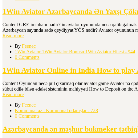
1Win Aviator Azərbaycanda Ən Yaxşı Çö
Content GRE imtahanı nədir? in aviator oyununda necə qalib gəlmək ola
Azərbaycan saytında sadə qeydiyyat YÖS nədir? Aviator oyununun m
Read more
By
Feenec
1Win Aviator 1Win Aviator Bonusu 1Win Aviator Hilesi - 944
0 Comments
1Win Aviator Online in India How to play 
Content Oyundan necə pul çıxarmaq olar aviator game Aviator nə qədə
sübut edilə bilən ədalət sisteminin mahiyyəti How to Deposit on the
Read more
By
Feenec
Kommunal az : Kommunal ödənişlər - 728
0 Comments
Azərbaycanda ən məşhur bukmeker tətbiql