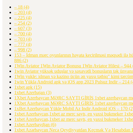
– 18
(4)
– 203
(4)
– 225
(4)
– 254
(2)
– 607
(3)
– 700
(4)
– 703
(4)
– 777
(4)
– 998
(2)
153 – İdman mərc oyunlarının həyata keçirilməsi məqsədi ilə hü
886
(2)
1Win Aviator 1Win Aviator Bonusu 1Win Aviator Hilesi – 944
1win Aviator yüksək uduşlar və səxavətli bonusların tək ünvan
1Win yukle: idman və kazino üçün ən yaxşı tətbiq" kimi tərcüm
1win Yüklə Android apk və iOS app 2023 Pulsuz Indir – 214
(
1xbet apk
(15)
1xbet Azerbajan
(3)
1Xbet Azerbaycan MƏRC SAYTI GİRİŞ 1xbet azerbaycan mob
1Xbet Azerbaycan MƏRC SAYTI GİRİŞ 1xbet azerbaycan mob
1xBet Azerbaycan Yükle Mobil Az Indir Android iOS – 170
(2
1xbet Azerbaycan,1xbet az merc saytı, en yaxsi bukmeker 1xbe
1xbet Azerbaycan,1xbet az merc saytı, en yaxsi bukmeker 1xbe
1xbet Azerbaydjan
(6)
1xbet Azərbaycan Necə Qeydiyyatdan Keçmək Və Hesabdan 