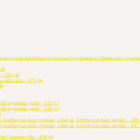
quqi şəxsin akkreditasiya olunması Qaydasının və İdman mərc oyunların
(4)
ı – 519
(4)
ə edilə bilər – 975
(4)
4)
il uygulama yukle – 533
(1)
il uygulama yukle – 615
(1)
)
t Azerbaycan merc oyunlari, 1xbet az, Azerbaycan merc saytlari – 396
t Azerbaycan merc oyunlari, 1xbet az, Azerbaycan merc saytlari – 437
Pul Çıxarmaq Ola – 450
(4)