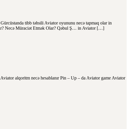
? Gürcüstanda tibb təhsili Aviator oyununu necə tapmaq olar in
dir? Necə Müraciət Etmək Olar? Qəbul Ş… in Aviator […]
Aviator alqoritm necə hesablanır Pin – Up – da Aviator game Aviator