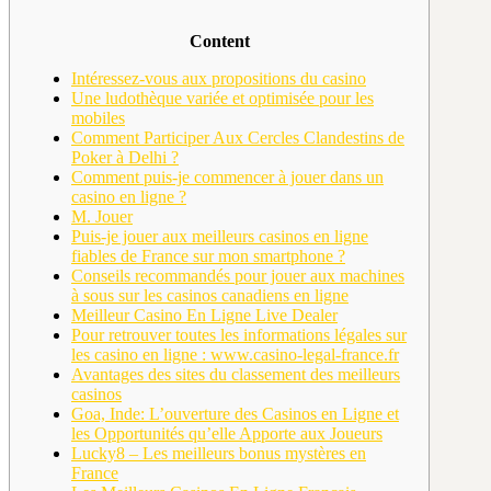
Content
Intéressez-vous aux propositions du casino
Une ludothèque variée et optimisée pour les
mobiles
Comment Participer Aux Cercles Clandestins de
Poker à Delhi ?
Comment puis-je commencer à jouer dans un
casino en ligne ?
M. Jouer
Puis-je jouer aux meilleurs casinos en ligne
fiables de France sur mon smartphone ?
Conseils recommandés pour jouer aux machines
à sous sur les casinos canadiens en ligne
Meilleur Casino En Ligne Live Dealer
Pour retrouver toutes les informations légales sur
les casino en ligne : www.casino-legal-france.fr
Avantages des sites du classement des meilleurs
casinos
Goa, Inde: L’ouverture des Casinos en Ligne et
les Opportunités qu’elle Apporte aux Joueurs
Lucky​8 – Les meilleurs bonus mystères en
France