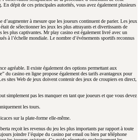
g. En dépit de ces principales autorités, vous avez également plusieurs
sse d’augmenter à mesure que les joueurs continuent de parier. Les jeux
tait de sélectionner les jeux les plus attrayants et divertissants de
s les plus captivantes. Mr play casino est également livré avec un
qués à l’échelle mondiale. Le nombre d’événements sportifs reconnus
ce agréable. Il existe également des options permettant aux
ue” du casino en ligne propose également des tarifs avantageux pour
s. Les sites Web de jeux doivent contenir des jeux de croupiers en direct,
 tout simplement pas les manquer en tant que joueurs et que vous devez
 uniquement les tours.
icaces sur la plate-forme elle-même.
rta reçoit les revenus du jeu les plus importants par rapport à toute
toujours joindre l’équipe du casino par email ou bien par téléphone
our les joueurs existants. Ce guide répertorie exclusivement les