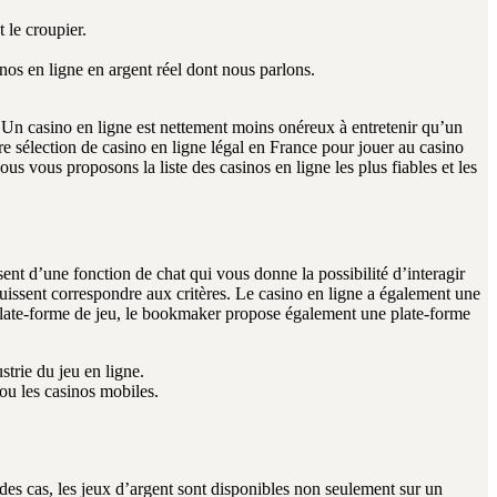
 le croupier.
nos en ligne en argent réel dont nous parlons.
 ! Un casino en ligne est nettement moins onéreux à entretenir qu’un
re sélection de casino en ligne légal en France pour jouer au casino
s vous proposons la liste des casinos en ligne les plus fiables et les
ent d’une fonction de chat qui vous donne la possibilité d’interagir
puissent correspondre aux critères. Le casino en ligne a également une
plate-forme de jeu, le bookmaker propose également une plate-forme
trie du jeu en ligne.
 ou les casinos mobiles.
des cas, les jeux d’argent sont disponibles non seulement sur un