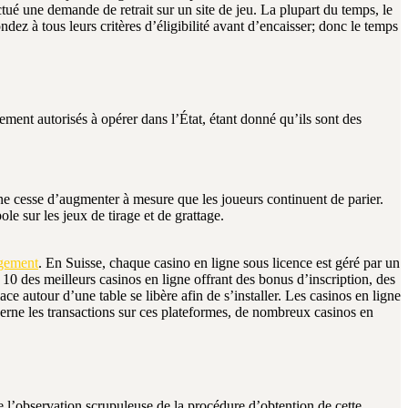
ué une demande de retrait sur un site de jeu. La plupart du temps, le
ez à tous leurs critères d’éligibilité avant d’encaisser; donc le temps
nt autorisés à opérer dans l’État, étant donné qu’ils sont des
i ne cesse d’augmenter à mesure que les joueurs continuent de parier.
le sur les jeux de tirage et de grattage.
rgement
. En Suisse, chaque casino en ligne sous licence est géré par un
10 des meilleurs casinos en ligne offrant des bonus d’inscription, des
e autour d’une table se libère afin de s’installer. Les casinos en ligne
cerne les transactions sur ces plateformes, de nombreux casinos en
 de l’observation scrupuleuse de la procédure d’obtention de cette