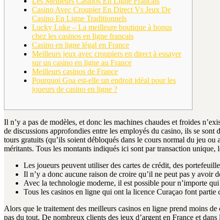
Les Meilleurs Casinos En Ligne Francais
Casino Avec Croupier En Direct Vs Jeux De
Casino En Ligne Traditionnels
Lucky Luke – La meilleure boutique à bonus
chez les casinos en ligne français
Casino en ligne légal en France
Meilleurs jeux avec croupiers en direct à essayer
sur un casino en ligne au France
Meilleurs casinos de France
Pourquoi Goa est-elle un endroit idéal pour les
joueurs de casino en ligne ?
Il n’y a pas de modèles, et donc les machines chaudes et froides n’ex
de discussions approfondies entre les employés du casino, ils se sont 
tours gratuits (qu’ils soient débloqués dans le cours normal du jeu o
méritants. Tous les montants indiqués ici sont par transaction unique, 
Les joueurs peuvent utiliser des cartes de crédit, des portefeuill
Il n’y a donc aucune raison de croire qu’il ne peut pas y avoir d
Avec la technologie moderne, il est possible pour n’importe qui 
Tous les casinos en ligne qui ont la licence Curaçao font partie 
Alors que le traitement des meilleurs casinos en ligne prend moins de qu
pas du tout. De nombreux clients des jeux d’argent en France et dans 