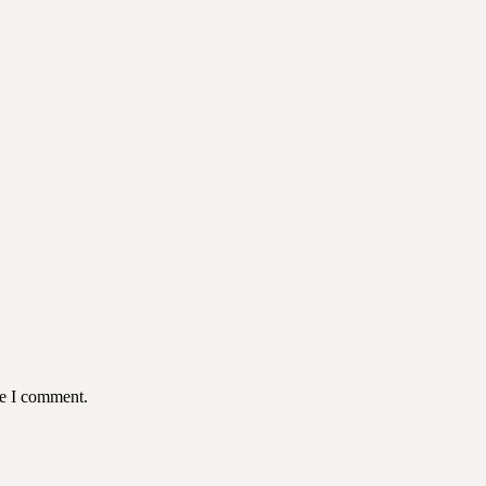
me I comment.