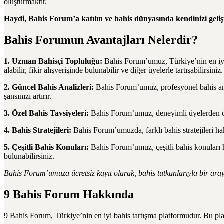
oluşturmaktır.
Haydi, Bahis Forum’a katılın ve bahis dünyasında kendinizi geliş
Bahis Forumun Avantajları Nelerdir?
1. Uzman Bahisçi Topluluğu:
Bahis Forum’umuz, Türkiye’nin en iyi b
alabilir, fikir alışverişinde bulunabilir ve diğer üyelerle tartışabilirsiniz.
2. Güncel Bahis Analizleri:
Bahis Forum’umuz, profesyonel bahis anal
şansınızı artırır.
3. Özel Bahis Tavsiyeleri:
Bahis Forum’umuz, deneyimli üyelerden özel 
4. Bahis Stratejileri:
Bahis Forum’umuzda, farklı bahis stratejileri hakkı
5. Çeşitli Bahis Konuları:
Bahis Forum’umuz, çeşitli bahis konuları ha
bulunabilirsiniz.
Bahis Forum’umuza ücretsiz kayıt olarak, bahis tutkunlarıyla bir aray
9 Bahis Forum Hakkında
9 Bahis Forum, Türkiye’nin en iyi bahis tartışma platformudur. Bu plat