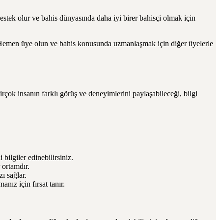
estek olur ve bahis dünyasında daha iyi birer bahisçi olmak için
ir. Hemen üye olun ve bahis konusunda uzmanlaşmak için diğer üyelerle
irçok insanın farklı görüş ve deneyimlerini paylaşabileceği, bilgi
bilgiler edinebilirsiniz.
 ortamdır.
zı sağlar.
nız için fırsat tanır.