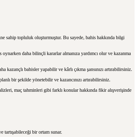
ine sahip topluluk oluşturmuştur. Bu sayede, bahis hakkında bilgi
is oynarken daha bilinçli kararlar almanıza yardımcı olur ve kazanma
kazançlı bahisler yapabilir ve kârlı çıkma şansınızı artırabilirsiniz.
anlı bir şekilde yönetebilir ve kazancınızı artırabilirsiniz.
izleri, maç tahminleri gibi farklı konular hakkında fikir alışverişinde
 tartışabileceği bir ortam sunar.