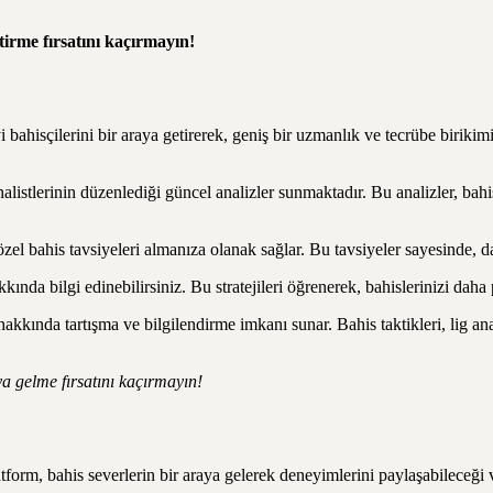
tirme fırsatını kaçırmayın!
ahisçilerini bir araya getirerek, geniş bir uzmanlık ve tecrübe birikim
istlerinin düzenlediği güncel analizler sunmaktadır. Bu analizler, bah
bahis tavsiyeleri almanıza olanak sağlar. Bu tavsiyeler sayesinde, daha 
nda bilgi edinebilirsiniz. Bu stratejileri öğrenerek, bahislerinizi daha pl
kkında tartışma ve bilgilendirme imkanı sunar. Bahis taktikleri, lig anal
a gelme fırsatını kaçırmayın!
form, bahis severlerin bir araya gelerek deneyimlerini paylaşabileceği ve