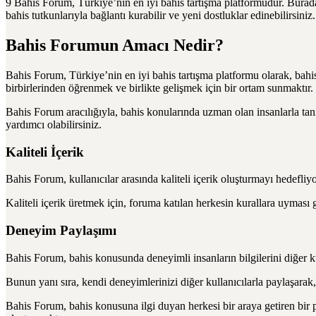
9 Bahis Forum, Türkiye’nin en iyi bahis tartışma platformudur. Burada b
bahis tutkunlarıyla bağlantı kurabilir ve yeni dostluklar edinebilirsini
Bahis Forumun Amacı Nedir?
Bahis Forum, Türkiye’nin en iyi bahis tartışma platformu olarak, bahis
birbirlerinden öğrenmek ve birlikte gelişmek için bir ortam sunmaktır.
Bahis Forum aracılığıyla, bahis konularında uzman olan insanlarla tanış
yardımcı olabilirsiniz.
Kaliteli İçerik
Bahis Forum, kullanıcılar arasında kaliteli içerik oluşturmayı hedefliyor
Kaliteli içerik üretmek için, foruma katılan herkesin kurallara uyma
Deneyim Paylaşımı
Bahis Forum, bahis konusunda deneyimli insanların bilgilerini diğer kul
Bunun yanı sıra, kendi deneyimlerinizi diğer kullanıcılarla paylaşarak
Bahis Forum, bahis konusuna ilgi duyan herkesi bir araya getiren bir pl