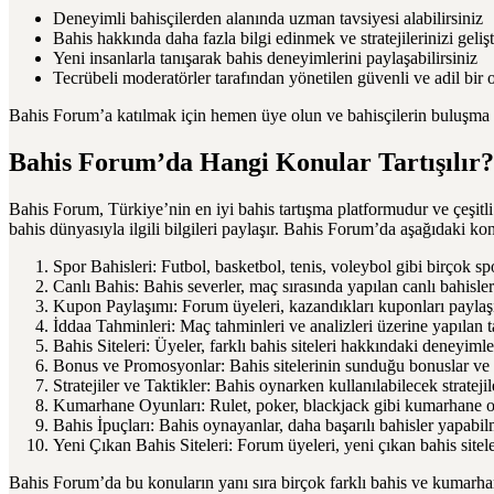
Deneyimli bahisçilerden alanında uzman tavsiyesi alabilirsiniz
Bahis hakkında daha fazla bilgi edinmek ve stratejilerinizi gelişt
Yeni insanlarla tanışarak bahis deneyimlerini paylaşabilirsiniz
Tecrübeli moderatörler tarafından yönetilen güvenli ve adil bir 
Bahis Forum’a katılmak için hemen üye olun ve bahisçilerin buluşma n
Bahis Forum’da Hangi Konular Tartışılır?
Bahis Forum, Türkiye’nin en iyi bahis tartışma platformudur ve çeşitli k
bahis dünyasıyla ilgili bilgileri paylaşır. Bahis Forum’da aşağıdaki konul
Spor Bahisleri: Futbol, basketbol, tenis, ​​voleybol gibi birçok spo
Canlı Bahis: Bahis severler, maç sırasında yapılan canlı bahisler 
Kupon Paylaşımı: Forum üyeleri, kazandıkları kuponları paylaşır v
İddaa Tahminleri: Maç tahminleri ve analizleri üzerine yapılan ta
Bahis Siteleri: Üyeler, farklı bahis siteleri hakkındaki deneyimle
Bonus ve Promosyonlar: Bahis sitelerinin sunduğu bonuslar ve p
Stratejiler ve Taktikler: Bahis oynarken kullanılabilecek stratejil
Kumarhane Oyunları: Rulet, poker, blackjack gibi kumarhane oyunl
Bahis İpuçları: Bahis oynayanlar, daha başarılı bahisler yapabilm
Yeni Çıkan Bahis Siteleri: Forum üyeleri, yeni çıkan bahis sitel
Bahis Forum’da bu konuların yanı sıra birçok farklı bahis ve kumarhaneyl