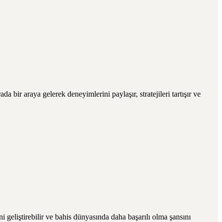
a bir araya gelerek deneyimlerini paylaşır, stratejileri tartışır ve
ni geliştirebilir ve bahis dünyasında daha başarılı olma şansını