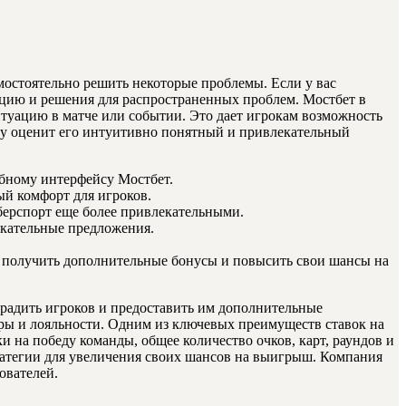
мостоятельно решить некоторые проблемы. Если у вас
ацию и решения для распространенных проблем. Мостбет в
итуацию в матче или событии. Это дает игрокам возможность
разу оценит его интуитивно понятный и привлекательный
бному интерфейсу Мостбет.
ый комфорт для игроков.
берспорт еще более привлекательными.
екательные предложения.
м получить дополнительные бонусы и повысить свои шансы на
градить игроков и предоставить им дополнительные
гры и лояльности. Одним из ключевых преимуществ ставок на
 на победу команды, общее количество очков, карт, раундов и
ратегии для увеличения своих шансов на выигрыш. Компания
ователей.