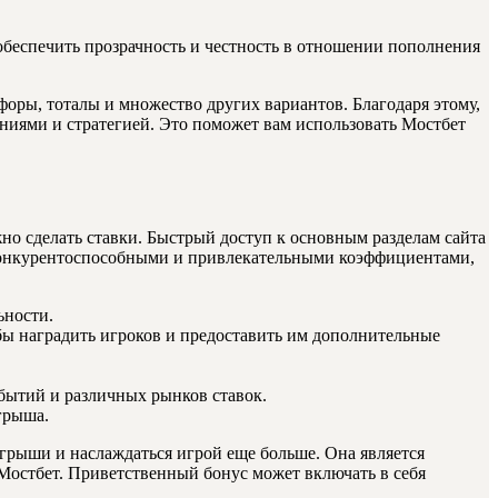
обеспечить прозрачность и честность в отношении пополнения
форы, тоталы и множество других вариантов. Благодаря этому,
ениями и стратегией. Это поможет вам использовать Мостбет
но сделать ставки. Быстрый доступ к основным разделам сайта
и конкурентоспособными и привлекательными коэффициентами,
ьности.
бы наградить игроков и предоставить им дополнительные
бытий и различных рынков ставок.
грыша.
рыши и наслаждаться игрой еще больше. Она является
остбет. Приветственный бонус может включать в себя