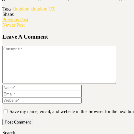
Tags:
kingdom
kingdom UZ
Share:
Previous Post
Newer Post
Leave A Comment
Save my name, email, and website in this browser for the next ti
Search