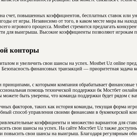
 на счет, повышенных коэффициентов, бесплатных ставок или у
ыгоды от игры. Независимо от того, в каком месте мира вы нахо
всего игрового процесса. Mostbet стремится предлагать конкур
сти для выигрыша. Высокие коэффициенты позволяют игрокам п
кой конторы
талом и увеличить свои шансы на успех. Mostbet Uz online пре
. Безопасность финансовых транзакций — приоритетная задача к
ми принципами, с которыми компания обрабатывает финансовые 
офессиональная помощь технической поддержки бк Мостбет онлайн
вы можете быть уверены, что команда поддержки будет рядом с в
ных факторов, таких как история команды, текущая форма игрок
обный способ управления своими финансами в букмекерской кон
привлекательные коэффициенты и множество вариантов для ставок
сить свои шансы на успех. На сайте Мостбет Uz также доступн
 и повысить свои шансы на выигрыш. Благодаря регулярным обн