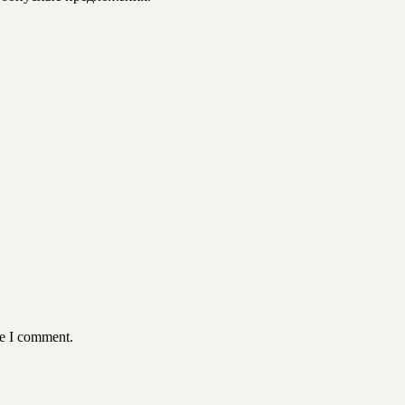
me I comment.