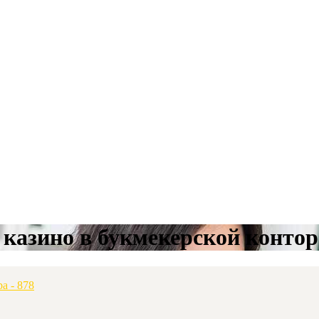
 казино в букмекерской контор
а - 878