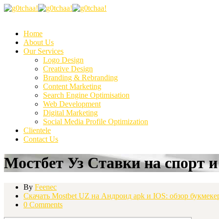
Home
About Us
Our Services
Logo Design
Creative Design
Branding & Rebranding
Content Marketing
Search Engine Optimisation
Web Development
Digital Marketing
Social Media Profile Optimization
Clientele
Contact Us
Мостбет Уз Ставки на спорт и
By
Feenec
Скачать Mostbet UZ на Андроид apk и IOS: обзор букмекер
0 Comments