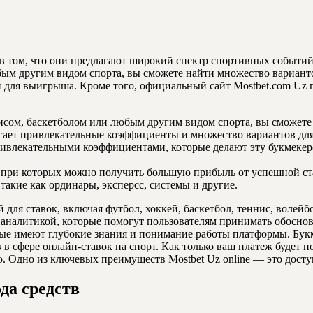
 том, что они предлагают широкий спектр спортивных событий 
бым другим видом спорта, вы сможете найти множество вариант
 для выигрыша. Кроме того, официальный сайт Mostbet.com Uz
нисом, баскетболом или любым другим видом спорта, вы сможете
агает привлекательные коэффициенты и множество вариантов для 
ивлекательными коэффициентами, которые делают эту букмекер
 при которых можно получить большую прибыль от успешной ст
такие как ординары, эксперсс, системы и другие.
для ставок, включая футбол, хоккей, баскетбол, теннис, волейб
 аналитикой, которые помогут пользователям принимать обосно
ые имеют глубокие знания и понимание работы платформы. Букм
в сфере онлайн-ставок на спорт. Как только ваш платеж будет п
ино. Одно из ключевых преимуществ Mostbet Uz online — это дос
да средств