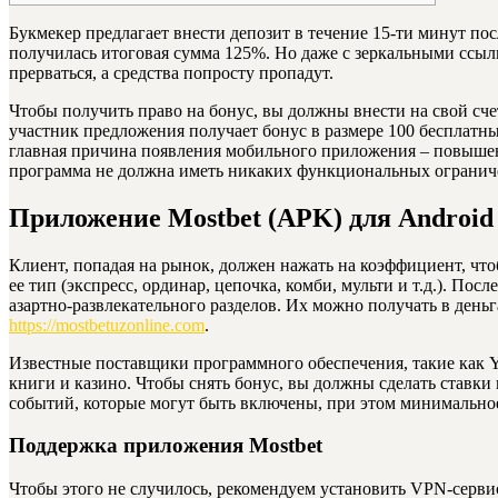
Букмекер предлагает внести депозит в течение 15-ти минут по
получилась итоговая сумма 125%. Но даже с зеркальными ссылк
прерваться, а средства попросту пропадут.
Чтобы получить право на бонус, вы должны внести на свой сч
участник предложения получает бонус в размере 100 бесплатн
главная причина появления мобильного приложения – повышен
программа не должна иметь никаких функциональных огранич
Приложение Mostbet (APK) для Android и
Клиент, попадая на рынок, должен нажать на коэффициент, что
ее тип (экспресс, ординар, цепочка, комби, мульти и т.д.). П
азартно-развлекательного разделов. Их можно получать в день
https://mostbetuzonline.com
.
Известные поставщики программного обеспечения, такие как Yg
книги и казино. Чтобы снять бонус, вы должны сделать ставки
событий, которые могут быть включены, при этом минимальное
Поддержка приложения Mostbet
Чтобы этого не случилось, рекомендуем установить VPN-серви