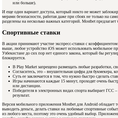
или больше).
И еще один вариант доступа, который никто не может заблоки
мерами безопасности, работая даже при сбоях не только на сам
разделены на несколько важных категорий. Mostbet предлагает
Спортивные ставки
В акции принимают участие экспресс-ставки с коэффициентом 
выше, любое устройство iOS может использовать мобильное п
Узбекистане до сих пор нет единого закона, который бы регули
блокируется.
В Play Market запрещено размещать любые разработки, св
Согласитесь, это – внушительная цифра для букмекера, к
Суть ее заключается в том, что нужно быстро сделать став
Игры начинаются каждые 15 минут, проходят очень быстр
или дистанции.
Победителя в электронных видах спорта выбирает ГСС – 
результат.
Версия мобильного приложения Mostbet для Android обладает 
выводить деньги, делать ставки на любимые спортивные события
из любого места, поэтому это очень удобный выбор. Приложени