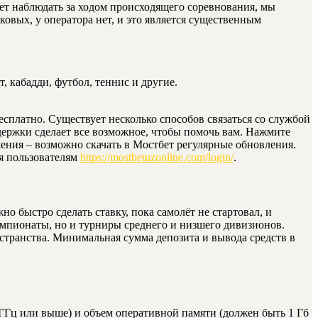
чет наблюдать за ходом происходящего соревнования, мы
ковых, у оператора нет, и это является существенным
, кабадди, футбол, теннис и другие.
есплатно. Существует несколько способов связаться со службой
ддержки сделает все возможное, чтобы помочь вам. Нажмите
ения – возможно скачать в Мостбет регулярные обновления.
я пользователям
https://mostbetuzonline.com/login/
.
о быстро сделать ставку, пока самолёт не стартовал, и
емпионаты, но и турниры среднего и низшего дивизионов.
остранства. Минимальная сумма депозита и вывода средств в
 ГГц или выше) и объем оперативной памяти (должен быть 1 Гб