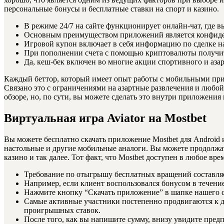
персональные бонусы и бесплатные ставки на спорт и казино.
В режиме 24/7 на сайте функционирует онлайн-чат, где 
Основным преимуществом приложений является конфиденц
Игровой купон включает в себя информацию по сделке н
При пополнении счета с помощью криптовалюты получи
Да, кеш-бек включен во многие акции спортивного и азар
Каждый беттор, который имеет опыт работы с мобильными при
Связано это с ограничениями на азартные развлечения и любой
обзоре, но, по сути, вы можете сделать это внутри приложения 
Виртуальная игра Aviator на Mostbet
Вы можете бесплатно скачать приложение Mostbet для Android 
настольные и другие мобильные аналоги. Вы можете продолжать
казино и так далее. Тот факт, что Mostbet доступен в любое вр
Требование по отыгрышу бесплатных вращений составляе
Например, если клиент воспользовался бонусом в течение
Нажмите кнопку “Скачать приложение” в шапке нашего с
Самые активные участники постепенно продвигаются к д
проигрышных ставок.
После того, как вы напишите сумму, внизу увидите пре