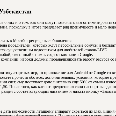
Узбекистан
ше о них и о том, как они могут позволить вам оптимизировать
тана, поскольку в итоге предлагает ряд преимуществ и мало нед
ачать в Мостбет регулярные обновления.
ена победителей, которых ждут персональные бонусы и бесплатн
яется существенным недостатком для любителей ставок-LIVE.
любой, связанный с ними, софт от компании Google.
й компании, игроки должны проанализировать работу ресурса со
итику азартных игр, то приложение для Android от Google со 
ожете прочесть обо всех дополнительных условиях, которые пре
лнил счет, ему поступает дополнительно еще 50% от суммы взнос
,50. После того, как клиент предоставил свои паспортные данн
в раздел с соответствующим названием и нажать кнопку «Заказат
не дать возможности летящему аппарату скрыться из глаз. Линия
игроками букмекерской конторы. По итогам месяца в турнирной 