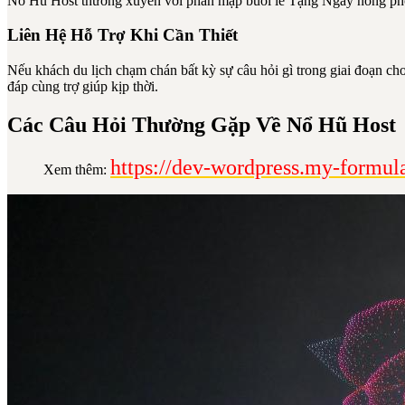
Nổ Hũ Host thường xuyên với phần mập buổi lễ Tặng Ngay nóng phỏn
Liên Hệ Hỗ Trợ Khi Cần Thiết
Nếu khách du lịch chạm chán bất kỳ sự câu hỏi gì trong giai đoạn chơ
đáp cùng trợ giúp kịp thời.
Các Câu Hỏi Thường Gặp Về Nổ Hũ Host
https://dev-wordpress.my-formula.
Xem thêm: