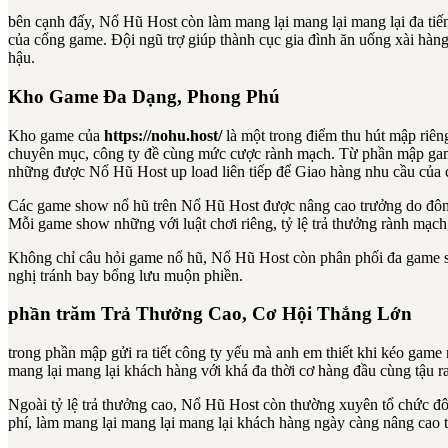
bên cạnh đấy, Nổ Hũ Host còn làm mang lại mang lại mang lại đa tiế
của cổng game. Đội ngũ trợ giúp thành cục gia đình ăn uống xài hàn
hậu.
Kho Game Đa Dạng, Phong Phú
Kho game của
https://nohu.host/
là một trong điểm thu hút mập riên
chuyên mục, công ty đề cùng mức cược rành mạch. Từ phần mập game
những được Nổ Hũ Host up load liên tiếp để Giao hàng nhu cầu của 
Các game show nổ hũ trên Nổ Hũ Host được nâng cao trưởng do đông 
Mỗi game show những với luật chơi riêng, tỷ lệ trả thưởng rành mạch
Không chỉ câu hỏi game nổ hũ, Nổ Hũ Host còn phân phối đa game sho
nghị tránh bay bổng lưu muộn phiền.
phần trăm Trả Thưởng Cao, Cơ Hội Thắng Lớn
trong phần mập gửi ra tiết công ty yếu mà anh em thiết khi kéo game n
mang lại mang lại khách hàng với khá đa thời cơ hàng đầu cùng tậu 
Ngoài tỷ lệ trả thưởng cao, Nổ Hũ Host còn thường xuyên tổ chức đô
phí, làm mang lại mang lại mang lại khách hàng ngày càng nâng cao t