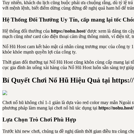
Tuy nhiên, khách du lịch cũng buộc phải ưa chuộng rằng, dù tỷ lệ t
với mệnh lệnh, biết điểm dừng cùng đừng đề nghị quá ham hố để tr
Hệ Thống Đổi Thưởng Uy Tín, cấp mang lại tốc Chó
Hệ thống đổi thưởng của
https://nohu.host/
được xem là đáng tin cậy
mạch cũng như card cào điện thoại cảm ứng thông minh, ví điện tử, 
Nổ Hũ Host cam kết bảo mật cá nhân cùng trương mục của công ty 1 
khỏe khỏe mạnh quyền lợi của công ty.
Thời gian đổi thưởng tại Nổ Hũ Host cũng khôn cùng cấp mang lại tốc
cục gia đình ăn uống xài hàng của Nổ Hũ Host luôn sẵn sàng trợ giúp 
Bí Quyết Chơi Nổ Hũ Hiệu Quả tại https://
Chơi nổ hũ không chỉ 1-1 giản là dựa vào red color may mắn Ngoài r
phương pháp làm mang lại chơi nổ hũ tác dụng tại
https://nohu.host/
Lựa Chọn Trò Chơi Phù Hợp
Trước khi new chơi, chúng ta đề nghị dành thời gian điều tra cùng 