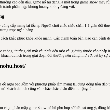
rả thưởng cao đến đâu, game nổ hũ đang là một trong game show may rủ
ánh tránh phần mập khủng hoảng không đáng với.
ng
 cùng cấp mang lại tốc lẹ. Người chơi chắc chắc chắn 1-1 giản đổi thưở
trương mục ngân hàng.
cách khắc phục khỏe khỏe mạnh. Các thanh toán bàn giao căn bệnh đổi 
 chóng, thường chỉ mất vài phút đến một vài giờ tùy thuộc vào pháp l
khách du lịch trong giai đoạn đổi thưởng nếu cũng như với bất kỳ sự c
nohu.host/
a đề nghị bao gồm với phương pháp làm mang lại cùng đông hòn đảo th
mà khách du lịch cũng vẫn chắc chắc chắn điều tra rộng rãi:
chọn chọn phần mập game show nổ hũ phù hợp sở hữu sở ưng ý, đông hò