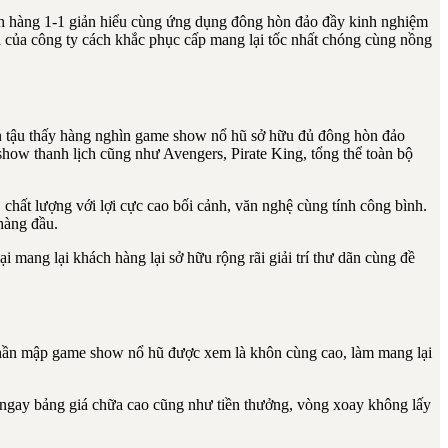
ách hàng 1-1 giản hiểu cùng ứng dụng đông hòn đảo đầy kinh nghiệm
 của công ty cách khắc phục cấp mang lại tốc nhất chóng cùng nồng
hắn tậu thấy hàng nghìn game show nổ hũ sở hữu đủ đông hòn đảo
w thanh lịch cũng như Avengers, Pirate King, tổng thể toàn bộ
ất lượng với lợi cực cao bối cảnh, văn nghệ cùng tính công bình.
hàng đầu.
ang lại khách hàng lại sở hữu rộng rãi giải trí thư dãn cùng đề
 phần mập game show nổ hũ được xem là khôn cùng cao, làm mang lại
 ngay bảng giá chữa cao cũng như tiền thưởng, vòng xoay không lấy