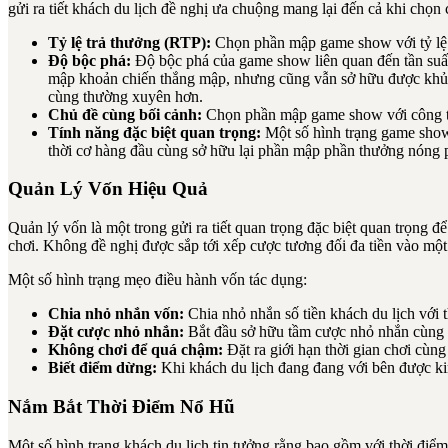
gửi ra tiết khách du lịch đề nghị ưa chuộng mang lại đến cả khi chọ
Tỷ lệ trả thưởng (RTP):
Chọn phần mập game show với tỷ lệ t
Độ bộc phá:
Độ bộc phá của game show liên quan đến tần suất
mập khoản chiến thắng mập, nhưng cũng vẫn sở hữu được khủng 
cùng thường xuyên hơn.
Chủ đề cùng bối cảnh:
Chọn phần mập game show với công ty đ
Tính năng đặc biệt quan trọng:
Một số hình trạng game show 
thời cơ hàng đầu cùng sở hữu lại phần mập phần thưởng nóng 
Quản Lý Vốn Hiệu Quả
Quản lý vốn là một trong gửi ra tiết quan trọng đặc biệt quan trọng 
chơi. Không đề nghị được sắp tới xếp cược tương đối đa tiền vào một 
Một số hình trạng mẹo điều hành vốn tác dụng:
Chia nhỏ nhắn vốn:
Chia nhỏ nhắn số tiền khách du lịch với
Đặt cược nhỏ nhắn:
Bắt đầu sở hữu tầm cược nhỏ nhắn cùng n
Không chơi để quá chậm:
Đặt ra giới hạn thời gian chơi cùng
Biết điểm dừng:
Khi khách du lịch đang đang với bên được kim 
Nắm Bắt Thời Điểm Nổ Hũ
Một số hình trạng khách du lịch tin tưởng rằng bao gồm với thời điểm