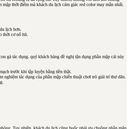
n mập thời điểm mà khách du lịch cảm giác red color may mắn nhất.
du lịch hơn.
thời cơ nổ hũ.
 con gà tác dụng. quý khách hàng đề nghị tận dụng phần mập cái này
ch trước khi tập luyện bằng tiền thật.
m nghiệm tác dụng của phần mập chiến thuật chơi trò giải trí thư dãn.
g.
 phỏng. Tuy nhiên, khách du lịch cũng buộc phải ưa chuộng phần mập