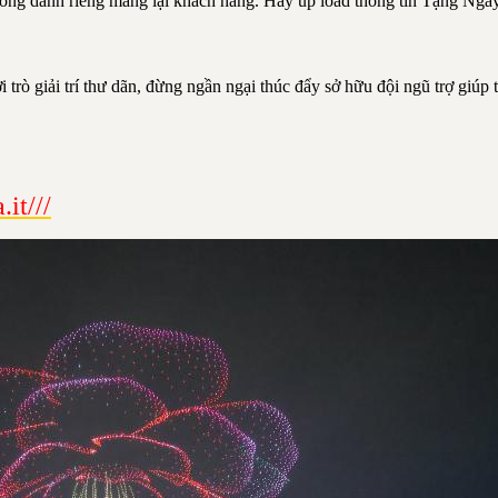
g dành riêng mang lại khách hàng. Hãy up load thông tin Tặng Ngay
i trò giải trí thư dãn, đừng ngần ngại thúc đẩy sở hữu đội ngũ trợ giú
it///