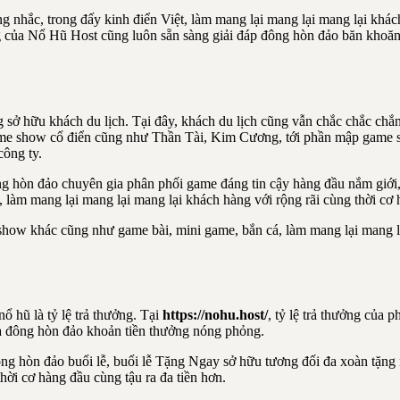
ng nhắc, trong đấy kinh điển Việt, làm mang lại mang lại mang lại kh
g của Nổ Hũ Host cũng luôn sẵn sàng giải đáp đông hòn đảo băn khoăn
g sở hữu khách du lịch. Tại đây, khách du lịch cũng vẫn chắc chắc c
 show cổ điển cũng như Thần Tài, Kim Cương, tới phần mập game sho
công ty.
hòn đảo chuyên gia phân phối game đáng tin cậy hàng đầu nắm giới, ch
, làm mang lại mang lại mang lại khách hàng với rộng rãi cùng thời cơ 
w khác cũng như game bài, mini game, bắn cá, làm mang lại mang lại m
ổ hũ là tỷ lệ trả thưởng. Tại
https://nohu.host/
, tỷ lệ trả thưởng của
ra đông hòn đảo khoản tiền thưởng nóng phỏng.
ng hòn đảo buổi lễ, buổi lễ Tặng Ngay sở hữu tương đối đa xoàn tặng
hời cơ hàng đầu cùng tậu ra đa tiền hơn.