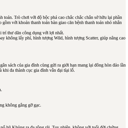
 toán. Trò chơi với độ bộc phá cao chắc chắc chắn sở hữu lại phần
ao gồm với khoản thanh toán bàn giao căn bệnh thanh toán nhỏ nhắn
rí thư dãn công dụng với lợi nhất.
 không lấy phí, hình tượng Wild, hình tượng Scatter, giúp nâng cao
ngân sách của gia đình cùng gửi ra giới hạn mang lại đông hòn đảo lần
i đa thành cục gia đình vẫn đại tíại lỗ.
n.
cùng không gắng gỡ gạc.
ơ nổ hũ Khủng ra đa rộng rãi. Tuy nhiên, không với tuổi đời chứng