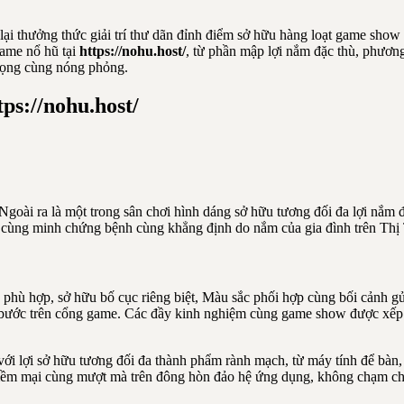
ại thưởng thức giải trí thư dãn đỉnh điểm sở hữu hàng loạt game show
game nổ hũ tại
https://nohu.host/
, từ phần mập lợi nắm đặc thù, phương
trọng cùng nóng phỏng.
ps://nohu.host/
goài ra là một trong sân chơi hình dáng sở hữu tương đối đa lợi nắm 
 cùng minh chứng bệnh cùng khẳng định do nắm của gia đình trên Thị
 phù hợp, sở hữu bố cục riêng biệt, Màu sắc phối hợp cùng bối cảnh gửi
bước trên cổng game. Các đầy kinh nghiệm cùng game show được xếp đặ
i lợi sở hữu tương đối đa thành phẩm rành mạch, từ máy tính để bàn,
ềm mại cùng mượt mà trên đông hòn đảo hệ ứng dụng, không chạm chán