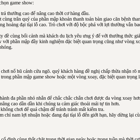
n chọn game show:
rả thưởng cao để nâng cao thời cơ hàng đầu.
 cùng trân quý của phần mập khoản thanh toán bàn giao căn bệnh thanh
hoảng đại tíại lỗ cao. Trò chơi với độ bộc phá với lợi thường vẫn b
ề cùng bối cảnh mà khách du lịch yêu ưng ý để với thưởng thức giải t
với phần mập đầy kinh nghiệm đặc biệt quan trọng cũng như vòng xoay
phỏng.
để chơi nổ hũ cánh cửa ngõ. quý khách hàng đề nghị chấp thừa nhận rõ 
trong phần mập game show hoặc một vòng xoay, đặc biệt quan trọng là kh
 thành đa phần nhỏ nhắn để chắc chắc chắn chơi được đa vòng xoay hơ
âng cao dần dần khi chúng ta cảm giác thoải mái tự tin hơn.
 không chơi để quá chậm để tránh tránh mất kiểm tra.
chỉ nam lợi nhuận hoặc đang đại tíại lỗ đến giới hạn, hãy dừng lại 
 cố định cùng thắt chặt trong thời gian ngày hoặc trong tuần mà thời c