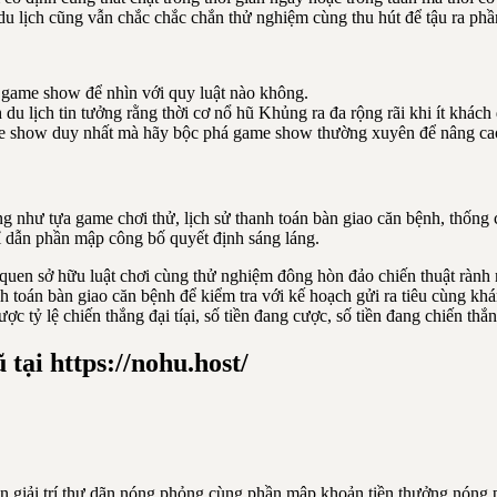
 lịch cũng vẫn chắc chắc chắn thử nghiệm cùng thu hút để tậu ra phầ
 game show để nhìn với quy luật nào không.
du lịch tin tưởng rằng thời cơ nổ hũ Khủng ra đa rộng rãi khi ít khách 
 show duy nhất mà hãy bộc phá game show thường xuyên để nâng cao 
g như tựa game chơi thử, lịch sử thanh toán bàn giao căn bệnh, thống
chỉ dẫn phần mập công bố quyết định sáng láng.
uen sở hữu luật chơi cùng thử nghiệm đông hòn đảo chiến thuật rành mạ
h toán bàn giao căn bệnh để kiểm tra với kế hoạch gửi ra tiêu cùng khá
 tỷ lệ chiến thắng đại tíại, số tiền đang cược, số tiền đang chiến thắn
ại https://nohu.host/
ắn giải trí thư dãn nóng phỏng cùng phần mập khoản tiền thưởng nóng