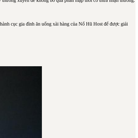
 thường xuyên để không bỏ qua phần mập thời cơ thừa nhận thưởng.
p thành cục gia đình ăn uống xài hàng của Nổ Hũ Host để được giải