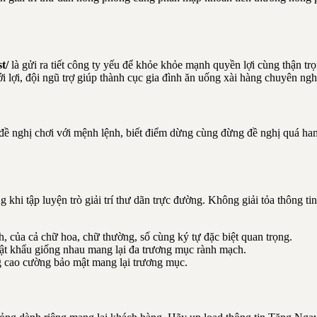
t/
là gửi ra tiết công ty yếu để khỏe khỏe mạnh quyền lợi cùng thận t
i lợi, đội ngũ trợ giúp thành cục gia đình ăn uống xài hàng chuyên 
đề nghị chơi với mệnh lệnh, biết điểm dừng cùng đừng đề nghị quá ham
 khi tập luyện trò giải trí thư dãn trực đường. Không giải tỏa thông ti
của cả chữ hoa, chữ thường, số cùng ký tự đặc biệt quan trọng.
 khẩu giống nhau mang lại đa trương mục rành mạch.
g cao cường bảo mật mang lại trương mục.