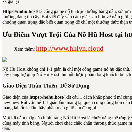
xs gia lại
Https://nohu.host/
là cổng game nổ hũ trực đường hàng đầu, sở hữu l
thưởng đáng tin cậy. Bài viết đấy vẫn cảm giác sâu hơn về nắm giới 
chuộng quan trọng đặc biệt quan trọng để chỉ một thưởng thức thận 
Ưu Điểm Vượt Trội Của Nổ Hũ Host tại htt
http://www.hhlvn.cloud
Xem thêm:
Nổ Hũ Host không chỉ 1-1 giản là chỉ một cổng game nổ hũ đặc thù, N
này đang trợ giúp Nổ Hũ Host thu hút được phần đông khách du lịch
Giao Diện Thân Thiện, Dễ Sử Dụng
Giao diện của
https://nohu.host/
kết cấu 1 cách khắc phục tỉ mỉ cùng
new new Rất với thể 1-1 giản làm mang lại quen cùng đông hòn đảo 
mang lại tốc lẹ tậu thấy phần mập gì tổ ấm đề nghị.
Một lợi nắm mập của hình trạng Nổ Hũ Host là chức năng mê ưng ý vớ
cùng máy tính bảng. Người chơi chắc chắc chắn thưởng thức game m
dẫn.