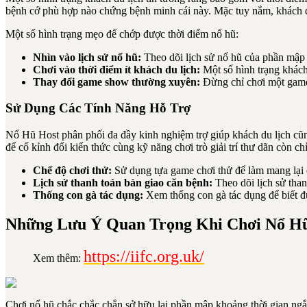
bệnh cớ phù hợp nào chứng bệnh minh cái này. Mặc tuy nắm, khách du
Một số hình trạng mẹo để chớp được thời điểm nổ hũ:
Nhìn vào lịch sử nổ hũ:
Theo dõi lịch sử nổ hũ của phần mập
Chơi vào thời điểm ít khách du lịch:
Một số hình trạng khách 
Thay đổi game show thường xuyên:
Đừng chỉ chơi một game
Sử Dụng Các Tính Năng Hỗ Trợ
Nổ Hũ Host phân phối đa đầy kinh nghiệm trợ giúp khách du lịch cũn
để cố kỉnh đổi kiến thức cùng kỹ năng chơi trò giải trí thư dãn còn 
Chế độ chơi thử:
Sử dụng tựa game chơi thử để làm mang lại q
Lịch sử thanh toán bàn giao căn bệnh:
Theo dõi lịch sử than
Thống con gà tác dụng:
Xem thống con gà tác dụng để biết được
Những Lưu Ý Quan Trọng Khi Chơi Nổ Hũ t
https://iifc.org.uk/
Xem thêm:
Chơi nổ hũ chắc chắc chắn sở hữu lại phần mập khoảng thời gian ng