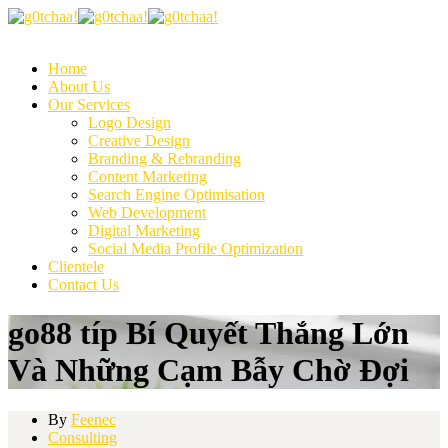
Home
About Us
Our Services
Logo Design
Creative Design
Branding & Rebranding
Content Marketing
Search Engine Optimisation
Web Development
Digital Marketing
Social Media Profile Optimization
Clientele
Contact Us
go88 típ Bí Quyết Thắng Lớn
Và Những Cạm Bẫy Chờ Đợi
By
Feenec
Consulting