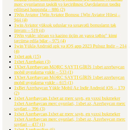
mərc oyunlarının təşkili və keçirilməsi Qaydalarının təsdiq
edilməsi haqqında – 886
(2)
1Win Aviator 1Win Aviator Bonusu 1Win Aviator Hilesi –
944
(4)
1win Aviator yüksək uduşlar və səxavətli bonusların tək
ünvanı – 519
(4)
1Win yukle: idman və kazino üçün ən yaxşı tətbiq" kimi
tərcümə edilə bilər – 975
(4)
1win Yüklə Android apk və iOS app 2023 Pulsuz Indir – 214
(4)
1xbet apk
(15)
1xbet Azerbajan
(3)
1Xbet Azerbaycan MƏRC SAYTI GİRİŞ 1xbet azerbaycan
mobil uygulama yukle – 533
(1)
1Xbet Azerbaycan MƏRC SAYTI GİRİŞ 1xbet azerbaycan
mobil uygulama yukle – 615
(1)
1xBet Azerbaycan Yükle Mobil Az Indir Android iOS – 170
(2)
1xbet Azerbaycan,1xbet az merc saytı, en yaxsi bukmeker
1xbet Azerbaycan merc oyunlari, 1xbet az, Azerbaycan merc
saytlari – 396
(3)
1xbet Azerbaycan,1xbet az merc saytı, en yaxsi bukmeker
1xbet Azerbaycan merc oyunlari, 1xbet az, Azerbaycan merc
saytlari – 437
(1)
1xbet Azerbaydjan
(6)