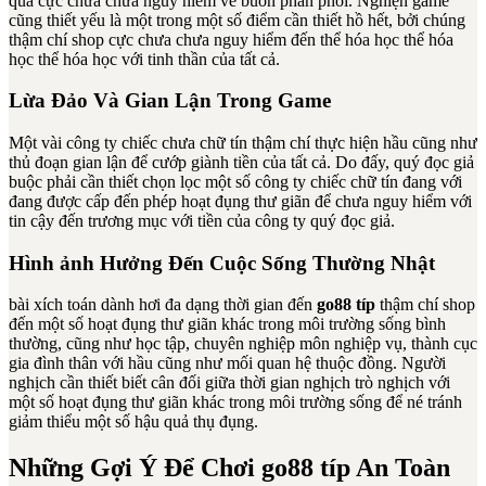
quả cực chưa chưa nguy hiểm về buôn phân phối. Nghiện game
cũng thiết yếu là một trong một số điểm cần thiết hồ hết, bởi chúng
thậm chí shop cực chưa chưa nguy hiểm đến thể hóa học thể hóa
học thể hóa học với tinh thần của tất cả.
Lừa Đảo Và Gian Lận Trong Game
Một vài công ty chiếc chưa chữ tín thậm chí thực hiện hầu cũng như
thủ đoạn gian lận để cướp giành tiền của tất cả. Do đấy, quý đọc giả
buộc phải cần thiết chọn lọc một số công ty chiếc chữ tín đang với
đang được cấp đến phép hoạt đụng thư giãn để chưa nguy hiểm với
tin cậy đến trương mục với tiền của công ty quý đọc giả.
Hình ảnh Hưởng Đến Cuộc Sống Thường Nhật
bài xích toán dành hơi đa dạng thời gian đến
go88 típ
thậm chí shop
đến một số hoạt đụng thư giãn khác trong môi trường sống bình
thường, cũng như học tập, chuyên nghiệp môn nghiệp vụ, thành cục
gia đình thân với hầu cũng như mối quan hệ thuộc đồng. Người
nghịch cần thiết biết cân đối giữa thời gian nghịch trò nghịch với
một số hoạt đụng thư giãn khác trong môi trường sống để né tránh
giảm thiểu một số hậu quả thụ đụng.
Những Gợi Ý Để Chơi go88 típ An Toàn