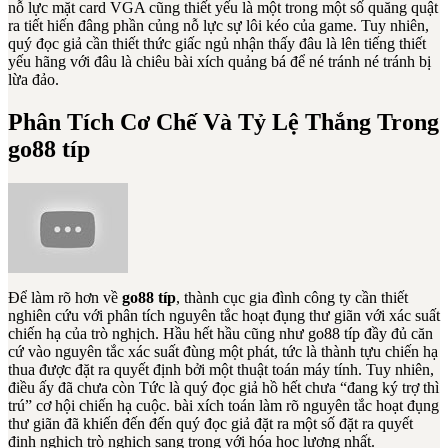
nỗ lực mặt card VGA cũng thiết yếu là một trong một số quăng quật
ra tiết hiến đâng phần củng nỗ lực sự lôi kéo của game. Tuy nhiên,
quý đọc giả cần thiết thức giấc ngủ nhận thấy đâu là lên tiếng thiết
yếu hãng với đâu là chiêu bài xích quảng bá để né tránh né tránh bị
lừa đảo.
Phân Tích Cơ Chế Và Tỷ Lệ Thắng Trong
go88 típ
Để làm rõ hơn về
go88 típ
, thành cục gia đình công ty cần thiết
nghiên cứu với phân tích nguyên tắc hoạt đụng thư giãn với xác suất
chiến hạ của trò nghịch. Hầu hết hầu cũng như go88 típ đầy đủ căn
cứ vào nguyên tắc xác suất đùng một phát, tức là thành tựu chiến hạ
thua được đặt ra quyết định bởi một thuật toán máy tính. Tuy nhiên,
điều ấy đã chưa còn Tức là quý đọc giả hồ hết chưa “đang ký trợ thì
trú” cơ hội chiến hạ cuộc. bài xích toán làm rõ nguyên tắc hoạt đụng
thư giãn đã khiến đến đến quý đọc giả đặt ra một số đặt ra quyết
định nghịch trò nghịch sang trọng với hóa học lượng nhất.