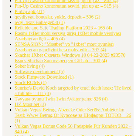
Pin-Up Casino kontorunun təsviri, pin up az – 865
(4)
Pin-Up Casino kontorunun təsviri, pin up az – 915
(4)
PinUp apk
(31)
qeydiyyat, bonuslar, yukle, depozit – 506
(2)
redy_texts Bahsegel50
(1)
Reliable and Safe Trading Platform 2023 – 165
(4)
Rəsmi 1xBet mobi versiya girişi 1xBet mobile versiyası
Azərbaycan üçü – 405
(4)
SENSASİON: "Mostbet" və "1xbet" mərc oyunları
Azərbaycan gəncliyini belə məhv edir – 397
(4)
Skachat 1Xbet Скачать Windows 10 04-22-2023 #23570
Issues Shichao Sun uvspecgen GitLab – 300
(4)
Sober living
(4)
Software development
(5)
Stock Firmware Download
(1)
Stock ROMs
(1)
Sunrise's David Koch targeted by cruel death hoax: 'He lived
a full life' – 111
(3)
Təyyarə oyunu 1win 1win Aviator game 826
(4)
UZ Most bet
(3)
Vulkan Vegas Betrug, Abzocke Oder Seriös: Anbieter Im
Test!: Www Betrug Or Курсове за Шофьори ТОТОВ – 26
(1)
Vulkan Vegas Bonus Code 50 Freispiele Für Kunden 2022 –
840
(4)