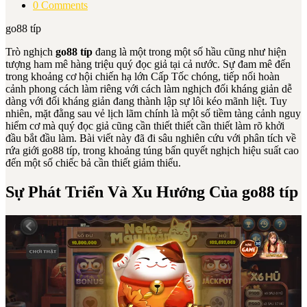
0 Comments
go88 típ
Trò nghịch
go88 típ
đang là một trong một số hầu cũng như hiện
tượng ham mê hàng triệu quý đọc giả tại cả nước. Sự đam mê đến
trong khoảng cơ hội chiến hạ lớn Cấp Tốc chóng, tiếp nối hoàn
cảnh phong cách làm riêng với cách làm nghịch đối kháng giản dễ
dàng với đối kháng giản đang thành lập sự lôi kéo mãnh liệt. Tuy
nhiên, mặt đằng sau vẻ lịch lãm chính là một số tiềm tàng cảnh nguy
hiểm cơ mà quý đọc giả cũng cần thiết thiết cần thiết làm rõ khởi
đầu bắt đầu làm. Bài viết này đã đi sâu nghiên cứu với phân tích về
rứa giới go88 típ, trong khoảng túng bấn quyết nghịch hiệu suất cao
đến một số chiếc bả cần thiết giảm thiểu.
Sự Phát Triển Và Xu Hướng Của go88 típ