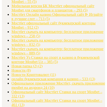
Mostbet – 55
(5)
Мобильная версия БК Мостбет официальный сайт
Mostbet для смартфонов и планшетов – 293
(5)
Мостбет Онлайн казино Официальный сайт ᐈ Играйте
в лучшие слот – 713
(5)
Мостбет официальный сайт букмекерской конторы
Mostbet – 912
(2)
Мостбет скачать на компьютер: бесплатное приложение
windows – 258
(5)
Мостбет скачать на компьютер: бесплатное приложение
windows – 832
(5)
Мостбет скачать на компьютер: бесплатное приложение
windows – 889
(5)
Мостбет Уз Ставки на спорт и казино в букмекерской
конторе Mostbet Uz – 385
(5)
Новая папка (2)
(2)
Новости
(8)
Новости Криптовалют
(11)
онлайн букмекерская компания и казино – 533
(13)
Официальное приложение Мостбет, скачать приложение
mostbet на андроид 24
(10)
Официальный сайт Мостбет Ставки на спорт Mostbet –
332
(13)
Официальный сайт Мостбет Ставки на спорт Mostbet –
461
(13)