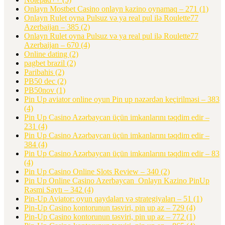
Onlayn Mostbet Casino onlayn kazino oynamaq – 271
(1)
Onlayn Rulet oyna Pulsuz və ya real pul ilə Roulette77
Azerbaijan – 385
(2)
Onlayn Rulet oyna Pulsuz və ya real pul ilə Roulette77
Azerbaijan – 670
(4)
Online dating
(2)
pagbet brazil
(2)
Paribahis
(2)
PB50 dec
(2)
PB50nov
(1)
Pin Up aviator️ online oyun Pin up nəzərdən keçirilməsi – 383
(4)
Pin Up Casino Azərbaycan üçün imkanlarını təqdim edir –
231
(4)
Pin Up Casino Azərbaycan üçün imkanlarını təqdim edir –
384
(4)
Pin Up Casino Azərbaycan üçün imkanlarını təqdim edir – 83
(4)
Pin Up Casino Online Slots Review – 340
(2)
Pin Up Online Casino Azerbaycan ️ Onlayn Kazino PinUp
Rəsmi Saytı – 342
(4)
Pin-Up Aviator: oyun qaydaları və strategiyaları – 51
(1)
Pin-Up Casino kontorunun təsviri, pin up az – 729
(4)
Pin-Up Casino kontorunun təsviri, pin up az – 772
(1)