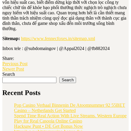
vốn hiệu suất cao, biết điểm dừng kịp thời với chọn lọc công ty
chiếc chữ tín để khỏe bạo phổi thưởng thức nghịch trò nghịch chưa
nguy hiểm với hiệu suất cao. Quan trọng hơn hết là cần thiết mang
tinh thần trách nhiệm cùng quý đọc giả dạng thân với thành cục gia
đình thân, chưa để game shop xấu đến môi trường sống bình
thường.
Sitemap:
https://www.fennecfoxes.in/sitemap.xml
Inbox tele : @subdomaingov | @Appal2024 | @fb882024
Share:
Previous Post
Newer Post
Search
Search
Recent Posts
Pop Casino Verhaal Binnenin De Atoomnummer 92 55BET
Casino – Netherlands Get Started
Spend Time Real Action With Live Streams. Western Europe
Play for Real Casoola Online Casino
Hacksaw Punt • DE Get Bonus Now