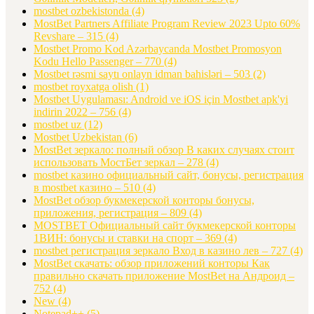
mostbet ozbekistonda
(4)
MostBet Partners Affiliate Program Review 2023 Upto 60%
Revshare – 315
(4)
Mostbet Promo Kod Azərbaycanda Mostbet Promosyon
Kodu Hello Passenger – 770
(4)
Mostbet rəsmi saytı onlayn idman bahisləri – 503
(2)
mostbet royxatga olish
(1)
Mostbet Uygulaması: Android ve iOS için Mostbet apk'yi
indirin 2022 – 756
(4)
mostbet uz
(12)
Mostbet Uzbekistan
(6)
MostBet зеркало: полный обзор В каких случаях стоит
использовать МостБет зеркал – 278
(4)
mostbet казино официальный сайт, бонусы, регистрация
в mostbet казино – 510
(4)
MostBet обзор букмекерской конторы бонусы,
приложения, регистрация – 809
(4)
MOSTBET Официальный сайт букмекерской конторы
1ВИН: бонусы и ставки на спорт – 369
(4)
mostbet регистрация зеркало Вход в казино лев – 727
(4)
MostBet скачать: обзор приложений конторы Как
правильно скачать приложение MostBet на Андроид –
752
(4)
New
(4)
Notepad++
(5)