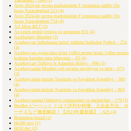
Taktikaları – 690
(1)
Avro 2024-ün seçmə mərhələsinin F qrupunun qalibi: Ön
baxış Xaricdetehsil 213
(4)
Avro 2024-ün seçmə mərhələsinin F qrupunun qalibi: Ön
baxış Xaricdetehsil 734
(4)
AZ Most BET
(2)
Az rəsmi mobil versiya və proqramı 831
(4)
Azerbajany Mostbet
(3)
Azərbaycan futbolunun tarixi: mühüm hadisələr Futbol – 254
(4)
Azərbaycan oyunçuları üçün 1xBet promo kodu 1xBet promo
kodunu haradan tapa bilərsiniz – 65
(4)
Azərbaycan Türkiyə İş Adamları Birliyi – 996
(3)
Azərbaycanda Mostbet veb saytına qeydiyyat və giriş – 673
(3)
Azərbaycanda turizm Tourizim və Səyahhət Agentliyi – 580
(4)
Azərbaycanda turizm Tourizim və Səyahhət Agentliyi – 865
(4)
Azərbaycandan Olimpiya çempionları və medalçılar – 179
(3)
BeeBet ビーベット とは？評判や特徴、入出金方法、ボ
ーナスなど徹底解説！【2023年最新版】 – 625
(4)
Betmotion brazil
(2)
bh100 nov
(1)
bh50 dec
(2)