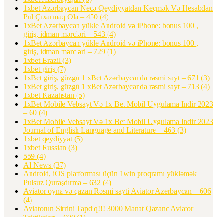
1xbet Azərbaycan Necə Qeydiyyatdan Keçmək Və Hesabdan
Pul Çıxarmaq Ola – 450
(4)
1xBet Azərbaycan yükle Android və iPhone: bonus 100 ,
giriş, idman mərcləri – 543
(4)
1xBet Azərbaycan yükle Android və iPhone: bonus 100 ,
giriş, idman mərcləri – 729
(1)
1xbet Brazil
(3)
1xbet giriş
(7)
1xBet giriş, güzgü 1 xBet Azərbaycanda rəsmi sayt – 671
(3)
1xBet giriş, güzgü 1 xBet Azərbaycanda rəsmi sayt – 713
(4)
1xbet Kazahstan
(5)
1xBet Mobile Vebsayt Və 1x Bet Mobil Uygulama Indir 2023
– 60
(4)
1xBet Mobile Vebsayt Və 1x Bet Mobil Uygulama Indir 2023
Journal of English Language and Literature – 463
(3)
1xbet qeydiyyat
(5)
1xbet Russian
(3)
559
(4)
AI News
(37)
Android, iOS platforması üçün 1win proqramı yükləmək
Pulsuz Quraşdırma – 632
(4)
Aviator oyna və qazan Rəsmi sayti Aviator Azerbaycan – 606
(4)
Aviatorun Sirrini Tapdıq!!! 3000 Manat Qazanc Aviator