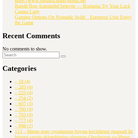
https://www.bitstarzcasino-bonus.de/
Bandit Braț Automobil Selecție — Romania Try Your Luck
Casino Lady
Gaming Options On Nomadic Iwild _ Europese Unie Enjoy
the Game
Recent Comments
No comments to show.
Categories
– 18
(4)
– 203
(4)
– 225
(4)
– 254
(2)
– 607
(3)
– 700
(4)
– 703
(4)
– 777
(4)
– 998
(2)
153 – İdman mərc oyunlarının həyata keçirilməsi məqsədi ilə
hüquqi şəxsin akkreditasiya olunması Qaydasının və İdman