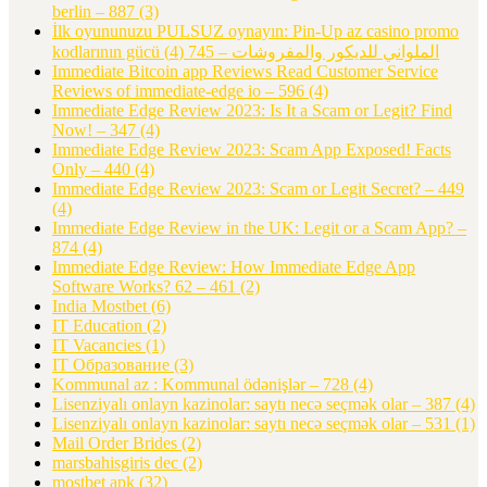
berlin – 887
(3)
İlk oyununuzu PULSUZ oynayın: Pin-Up az casino promo
(4)
kodlarının gücü الملواني للديكور والمفروشات – 745
Immediate Bitcoin app Reviews Read Customer Service
Reviews of immediate-edge io – 596
(4)
Immediate Edge Review 2023: Is It a Scam or Legit? Find
Now! – 347
(4)
Immediate Edge Review 2023: Scam App Exposed! Facts
Only – 440
(4)
Immediate Edge Review 2023: Scam or Legit Secret? – 449
(4)
Immediate Edge Review in the UK: Legit or a Scam App? –
874
(4)
Immediate Edge Review: How Immediate Edge App
Software Works? 62 – 461
(2)
India Mostbet
(6)
IT Education
(2)
IT Vacancies
(1)
IT Образование
(3)
Kommunal az : Kommunal ödənişlər – 728
(4)
Lisenziyalı onlayn kazinolar: saytı necə seçmək olar – 387
(4)
Lisenziyalı onlayn kazinolar: saytı necə seçmək olar – 531
(1)
Mail Order Brides
(2)
marsbahisgiris dec
(2)
mostbet apk
(32)