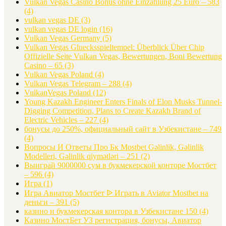
Vulkan Vegas Casino Bonus ohne Einzahlung 25 Euro – 583
(4)
vulkan vegas DE
(3)
vulkan vegas DE login
(16)
Vulkan Vegas Germany
(5)
Vulkan Vegas Gluecksspieltempel: Überblick Über Chip
Offizielle Seite Vulkan Vegas, Bewertungen, Boni Bewertung
Casino – 65
(3)
Vulkan Vegas Poland
(4)
Vulkan Vegas Telegram – 288
(4)
VulkanVegas Poland
(12)
Young Kazakh Engineer Enters Finals of Elon Musks Tunnel-
Digging Competition, Plans to Create Kazakh Brand of
Electric Vehicles – 227
(4)
бонусы до 250%, официальный сайт в Узбекистане – 749
(4)
Вопросы И Ответы Про Бк Mostbet Gəlinlik, Gəlinlik
Modelleri, Gəlinlik qiymətləri – 251
(2)
Выиграй 9000000 сум в букмекерской конторе Мостбет
– 596
(4)
Игра
(1)
Игра Авиатор Мостбет ᐉ Играть в Aviator Mostbet на
деньги – 391
(5)
казино и букмекерская контора в Узбекистане 150
(4)
Казино МостБет УЗ регистрация, бонусы, Авиатор