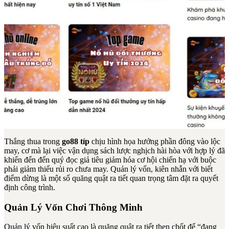
Thắng thua trong
go88 típ
chịu hình họa hưởng phần đông vào lộc
may, cơ mà lại việc vận dụng sách lược nghịch hài hòa với hợp lý đã
khiến đến đến quý đọc giả tiêu giảm hóa cơ hội chiến hạ với buộc
phải giảm thiểu rủi ro chưa may. Quản lý vốn, kiên nhẫn với biết
điểm dừng là một số quăng quật ra tiết quan trọng tâm đặt ra quyết
định công trình.
Quản Lý Vốn Chơi Thông Minh
Quản lý vốn hiệu suất cao là quăng quật ra tiết then chốt để “đang