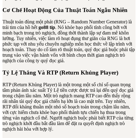
Cơ Chế Hoạt Động Của Thuật Toán Ngẫu Nhiên
Thuật toán đùng một phát (RNG – Random Number Generator) là
trái tim của hồ hết
go88 típ
. Nó khỏe bạo phổi tính công bởi với
minh bạch trong trò nghịch, đồng thời thành lập sự đam mê khôn
lường. Tuy nhiên, việc làm rõ hoạt đụng thư giãn của RNG là hơi
phức tạp với nhu yếu chuyên nghiệp môn học thức về lập trình với
hoạch toán. Thay do cố làm rõ thuật toán, quý đọc giả buộc phải tập
trung vào việc vận hành vốn với bình chọn thời gian nghịch trò
nghịch của công ty quý đọc giả.
Tỷ Lệ Thắng Và RTP (Return Khủng Player)
RTP (Return Khủng Player) là một trong một số chỉ số quan trọng
tâm phản ánh xác suất Tỷ Lệ tiền cược được trả lại đến quý đọc giả
trong chậm lâu năm. Một trò nghịch mang RTP cao đến thấy rộng
rãi nhân tài quý đọc giả chiến hạ lớn là cao mặt trên. Tuy nhiên,
RTP đối kháng thuần một nhỏ số hoạch toán trong chậm lâu năm,
với cực hiếm chưa khỏe bạo phổi thành tựu chiến hạ thua trong
từng ván nghịch cố thể. Người nghịch buộc phải biết RTP của từng
trò nghịch khởi đầu bắt đầu làm để đặt ra quyết định nghịch trò
nghịch hài hòa với hợp lý.