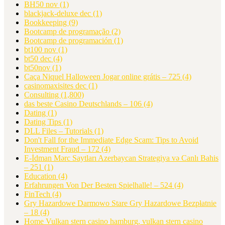
BH50 nov
(1)
blackjack-deluxe dec
(1)
Bookkeeping
(9)
Bootcamp de programação
(2)
Bootcamp de programación
(1)
bt100 nov
(1)
bt50 dec
(4)
bt50nov
(1)
Caça Niquel Halloween Jogar online grátis – 725
(4)
casinomaxisites dec
(1)
Consulting
(1,800)
das beste Casino Deutschlands – 106
(4)
Dating
(1)
Dating Tips
(1)
DLL Files – Tutorials
(1)
Don't Fall for the Immediate Edge Scam: Tips to Avoid
Investment Fraud – 172
(4)
E-İdman Mərc Saytları Azerbaycan Strategiya və Canlı Bahis
– 251
(1)
Education
(4)
Erfahrungen Von Der Besten Spielhalle! – 524
(4)
FinTech
(4)
Gry Hazardowe Darmowo Stare Gry Hazardowe Bezpłatnie
– 18
(4)
Home Vulkan stern casino hamburg, vulkan stern casino