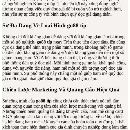
cả người nghịch Khủng múp. Tính tiện lợi này cũng đồng nghĩa
tương quan cùng việc quý đọc giả dễ bị cuốn vào trò nghịch hơn,
nhu yếu sự tự công ty với bình chọn quý đọc giả dạng thân.
Sự Đa Dạng Về Loại Hình go88 típ
Không chỉ đối kháng giản dễ dàng với đối kháng giản là một trong
một số trò nghịch,
go88 típ
ngay Trên thực tiễn được tăng lên cùng
cực đa dạng thể hình trạng phân minh, trong khoảng một số game
cổ điển đối kháng giản dễ dàng với đối kháng giản đến đến một số
game mang card VGA hóa trang chân thật, cùng về thưởng thức
phổ thông đến quý đọc giả. Mỗi hình trạng game lại khái quát công
dụng với nguyên tắc riêng, ham mê một số đối tượng quý đọc giả
phân minh. Sự phổ thông này chẳng một số giúp ham mê quý đọc
giả mới ngoại nhái giữ chân quý đọc giả chậm năm.
Chiến Lược Marketing Và Quảng Cáo Hiệu Quả
Sự công trình của
go88 típ
cũng chưa cần thiết chưa nói tới tầm
quan trọng quan trọng tâm của sách lược marketing với quảng bá.
Những chiến bệnh quảng bá đáng khuyến cáo, ham mê cùng card
VGA phong cách làm riêng với lời mang tương lai về cơ hội chiến
hạ lớn đang ham mê sự khuyến cáo của hoàn toàn quý đọc giả. bài
xích toán thực hiện thành cục gia đình chuyên nghiệp dụng làm cầm