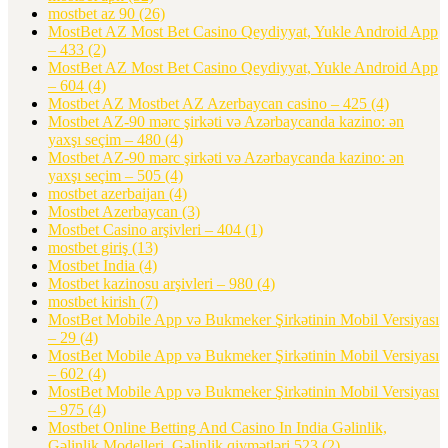
mostbet az 90
(26)
MostBet AZ Most Bet Casino Qeydiyyat, Yukle Android App
– 433
(2)
MostBet AZ Most Bet Casino Qeydiyyat, Yukle Android App
– 604
(4)
Mostbet AZ Mostbet AZ Azerbaycan casino – 425
(4)
Mostbet AZ-90 mərc şirkəti və Azərbaycanda kazino: ən
yaxşı seçim – 480
(4)
Mostbet AZ-90 mərc şirkəti və Azərbaycanda kazino: ən
yaxşı seçim – 505
(4)
mostbet azerbaijan
(4)
Mostbet Azerbaycan
(3)
Mostbet Casino arşivleri – 404
(1)
mostbet giriş
(13)
Mostbet India
(4)
Mostbet kazinosu arşivleri – 980
(4)
mostbet kirish
(7)
MostBet Mobile App və Bukmeker Şirkətinin Mobil Versiyası
– 29
(4)
MostBet Mobile App və Bukmeker Şirkətinin Mobil Versiyası
– 602
(4)
MostBet Mobile App və Bukmeker Şirkətinin Mobil Versiyası
– 975
(4)
Mostbet Online Betting And Casino In India Gəlinlik,
Gəlinlik Modelleri, Gəlinlik qiymətləri 523
(2)