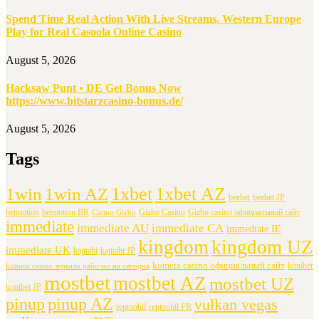
Spend Time Real Action With Live Streams. Western Europe
Play for Real Casoola Online Casino
August 5, 2026
Hacksaw Punt • DE Get Bonus Now
https://www.bitstarzcasino-bonus.de/
August 5, 2026
Tags
1xbet
1xbet AZ
1win
1win AZ
beebet
beebet JP
betmotion
betmotion BR
Gizbo Casino
Gizbo casino официальный сайт
Casino Gizbo
immediate
immediate AU
immediate CA
immediate IE
kingdom
kingdom UZ
immediate UK
kajitabi
kajitabi JP
kometa casino официальный сайт
konibet
kometa casino зеркало рабочее на сегодня
mostbet
mostbet AZ
mostbet UZ
konibet JP
pinup
pinup AZ
vulkan vegas
reptoohil
reptoohil FR