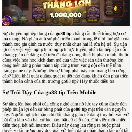
Sự chuyên nghiệp dụng của
go88 típ
chẳng cần thiết trùng hợp cơ
mà mang. Nó phản ánh sự phát triển thành trong lề thói thư giãn của
thành cục gia đình cả nước, duy nhất chưa hai là rứa hệ trẻ. Sự tiện
lợi của việc việc nghịch trò nghịch trực tuyến, nhân tài tiếp cận đối
kháng giản dễ dàng mặt trên đa dạng dòng thiết bị phân minh, thuộc
cùng việc hóa học kích đam mê của việc việc săn tiền thưởng lớn
đang hiến đâng phần thành lập công trình vang dội đến thể hình
trạng game này. Nhưng liệu sự bùng phát này còn mang bền cứng
cáp? Liệu khái quát quăng quật ra tiết nào đang khiến đến phát triển
thành hoàn cảnh của thị trường go88 típ? Hãy thuộc điều tra.
Sự Trỗi Dậy Của go88 típ Trên Mobile
Sự tăng lên bạo phổi của công nghệ cầm nỗ lực tay cũng được đến
phép thuận lợi đến sự bùng phát của
go88 típ
mặt trên căn nguyên
này. Người nghịch thậm chí đối kháng giản dễ dàng truy hỏi vấn với
bắt đầu làm vào bất cứ lúc nào, bất cứ chỗ nào, Chỉ việc một chiếc
điện thoại kết nối internet. Điều này đang lan rộng ra buộc phải
duyệt y đối tượng quý đọc giả, với hiến đâng phần thành lập một tất