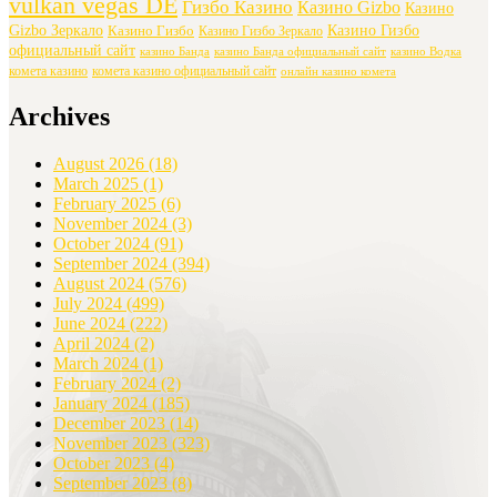
vulkan vegas DE
Гизбо Казино
Казино Gizbo
Казино
Gizbo Зеркало
Казино Гизбо
Казино Гизбо
Казино Гизбо Зеркало
официальный сайт
казино Банда
казино Банда официальный сайт
казино Водка
комета казино
комета казино официальный сайт
онлайн казино комета
Archives
August 2026
(18)
March 2025
(1)
February 2025
(6)
November 2024
(3)
October 2024
(91)
September 2024
(394)
August 2024
(576)
July 2024
(499)
June 2024
(222)
April 2024
(2)
March 2024
(1)
February 2024
(2)
January 2024
(185)
December 2023
(14)
November 2023
(323)
October 2023
(4)
September 2023
(8)