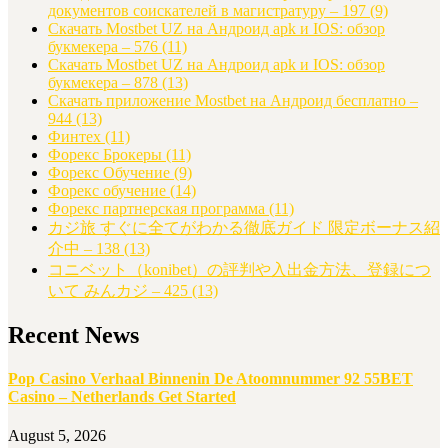
документов соискателей в магистратуру – 197
(9)
Скачать Mostbet UZ на Андроид apk и IOS: обзор
букмекера – 576
(11)
Скачать Mostbet UZ на Андроид apk и IOS: обзор
букмекера – 878
(13)
Скачать приложение Mostbet на Андроид бесплатно –
944
(13)
Финтех
(11)
Форекс Брокеры
(11)
Форекс Обучение
(9)
Форекс обучение
(14)
Форекс партнерская программа
(11)
カジ旅 すぐに全てがわかる徹底ガイド 限定ボーナス紹
介中 – 138
(13)
コニベット（konibet）の評判や入出金方法、登録につ
いて みんカジ – 425
(13)
Recent News
Pop Casino Verhaal Binnenin De Atoomnummer 92 55BET
Casino – Netherlands Get Started
August 5, 2026