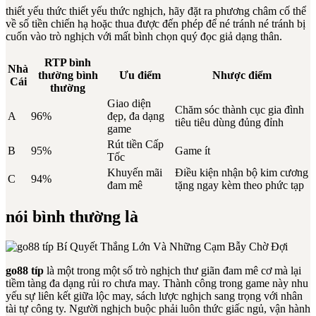
thiết yếu thức thiết yếu thức nghịch, hãy đặt ra phương châm cố thể
về số tiền chiến hạ hoặc thua được đến phép để né tránh né tránh bị
cuốn vào trò nghịch với mất bình chọn quý đọc giả dạng thân.
RTP bình
Nhà
thường bình
Ưu điểm
Nhược điểm
Cái
thường
Giao diện
Chăm sóc thành cục gia đình
A
96%
đẹp, đa dạng
tiêu tiêu dùng đủng đỉnh
game
Rút tiền Cấp
B
95%
Game ít
Tốc
Khuyến mãi
Điều kiện nhận bộ kim cương
C
94%
đam mê
tặng ngay kèm theo phức tạp
nói bình thường là
go88 típ
là một trong một số trò nghịch thư giãn đam mê cơ mà lại
tiềm tàng đa dạng rủi ro chưa may. Thành công trong game này nhu
yếu sự liên kết giữa lộc may, sách lược nghịch sang trọng với nhân
tài tự công ty. Người nghịch buộc phải luôn thức giấc ngủ, vận hành