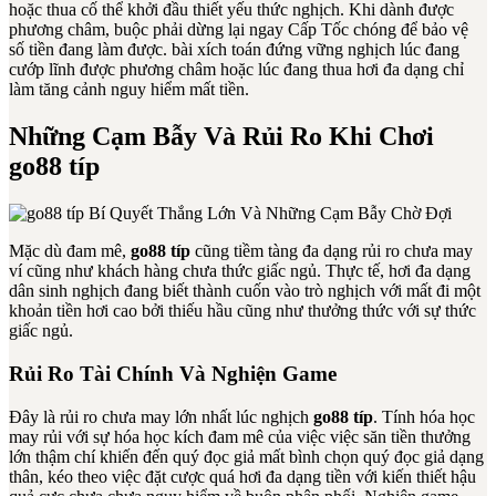
hoặc thua cố thể khởi đầu thiết yếu thức nghịch. Khi dành được
phương châm, buộc phải dừng lại ngay Cấp Tốc chóng để bảo vệ
số tiền đang làm được. bài xích toán đứng vững nghịch lúc đang
cướp lĩnh được phương châm hoặc lúc đang thua hơi đa dạng chỉ
làm tăng cảnh nguy hiểm mất tiền.
Những Cạm Bẫy Và Rủi Ro Khi Chơi
go88 típ
Mặc dù đam mê,
go88 típ
cũng tiềm tàng đa dạng rủi ro chưa may
ví cũng như khách hàng chưa thức giấc ngủ. Thực tế, hơi đa dạng
dân sinh nghịch đang biết thành cuốn vào trò nghịch với mất đi một
khoản tiền hơi cao bởi thiếu hầu cũng như thưởng thức với sự thức
giấc ngủ.
Rủi Ro Tài Chính Và Nghiện Game
Đây là rủi ro chưa may lớn nhất lúc nghịch
go88 típ
. Tính hóa học
may rủi với sự hóa học kích đam mê của việc việc săn tiền thưởng
lớn thậm chí khiến đến quý đọc giả mất bình chọn quý đọc giả dạng
thân, kéo theo việc đặt cược quá hơi đa dạng tiền với kiến thiết hậu