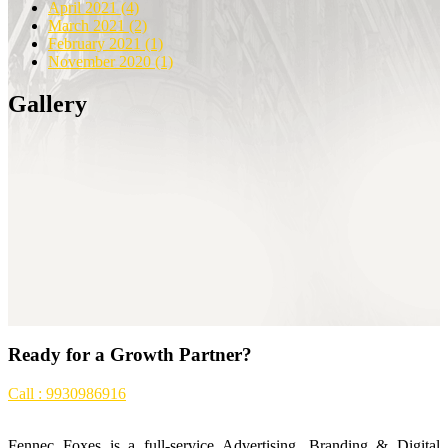
April 2021
(4)
March 2021
(2)
February 2021
(1)
November 2020
(1)
Gallery
Ready for a Growth Partner?
Call : 9930986916
Fennec Foxes is a full-service Advertising, Branding & Digital