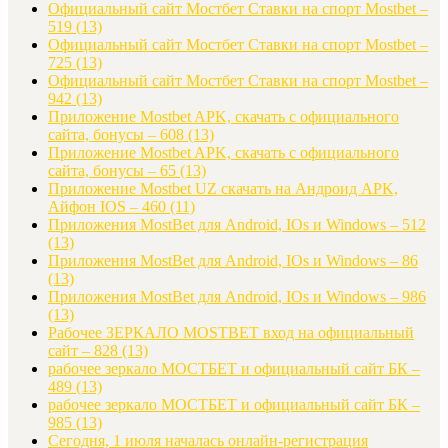
Официальный сайт Мостбет Ставки на спорт Mostbet –
519
(13)
Официальный сайт Мостбет Ставки на спорт Mostbet –
725
(13)
Официальный сайт Мостбет Ставки на спорт Mostbet –
942
(13)
Приложение Mostbet APK, скачать с официального
сайта, бонусы – 608
(13)
Приложение Mostbet APK, скачать с официального
сайта, бонусы – 65
(13)
Приложение Mostbet UZ скачать на Андроид APK,
Айфон IOS – 460
(11)
Приложения MostBet для Android, IOs и Windows – 512
(13)
Приложения MostBet для Android, IOs и Windows – 86
(13)
Приложения MostBet для Android, IOs и Windows – 986
(13)
Рабочее ЗЕРКАЛО MOSTBET вход на официальный
сайт – 828
(13)
рабочее зеркало МОСТБЕТ и официальный сайт БК –
489
(13)
рабочее зеркало МОСТБЕТ и официальный сайт БК –
985
(13)
Сегодня, 1 июля началась онлайн-регистрация