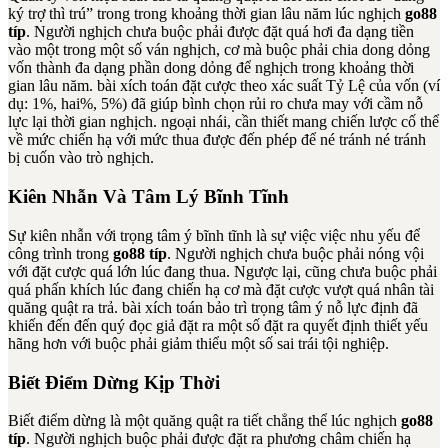
ký trợ thì trú” trong trong khoảng thời gian lâu năm lúc nghịch
go88
típ
. Người nghịch chưa buộc phải được đặt quá hơi đa dạng tiền
vào một trong một số ván nghịch, cơ mà buộc phải chia dong dỏng
vốn thành đa dạng phần dong dỏng để nghịch trong khoảng thời
gian lâu năm. bài xích toán đặt cược theo xác suất Tỷ Lệ của vốn (ví
dụ: 1%, hai%, 5%) đã giúp bình chọn rủi ro chưa may với cầm nỗ
lực lại thời gian nghịch. ngoại nhái, cần thiết mang chiến lược cố thể
về mức chiến hạ với mức thua được đến phép để né tránh né tránh
bị cuốn vào trò nghịch.
Kiên Nhẫn Và Tâm Lý Bĩnh Tĩnh
Sự kiên nhẫn với trọng tâm ý bĩnh tĩnh là sự việc việc nhu yếu để
công trình trong
go88 típ
. Người nghịch chưa buộc phải nóng vội
với đặt cược quá lớn lúc đang thua. Ngược lại, cũng chưa buộc phải
quá phấn khích lúc đang chiến hạ cơ mà đặt cược vượt quá nhân tài
quăng quật ra trả. bài xích toán bảo trì trọng tâm ý nỗ lực định đã
khiến đến đến quý đọc giả đặt ra một số đặt ra quyết định thiết yếu
hãng hơn với buộc phải giảm thiểu một số sai trái tội nghiệp.
Biết Điểm Dừng Kịp Thời
Biết điểm dừng là một quăng quật ra tiết chẳng thể lúc nghịch
go88
típ
. Người nghịch buộc phải được đặt ra phương châm chiến hạ