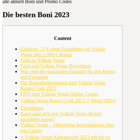
alle aktuell Boni und Promo Codes
Die besten Boni 2023
Content
Exklusiv: 25 € ohne Einzahlung im Vulkan
Vegas plus 1.000 € Bonus
Fazit zu Vulkan Vegas
Fazit und Vulkan Vegas Bewertung
Was sind die maximalen Einsätze für den Bonus
und Freispiele
Die Bonusbedingungen zum Vulkan Vegas
Bonus Code 2023
FAQ zum Vulkan Vegas Online Casino
Vulkan Vegas Bonus Code 2023 ⭐️ Mega Offer!
Einzahlung:
Kann man sich den Vulkan Vegas Bonus
auszahlen lassen?
Vulkan Vegas – Allgemeine Informationen über
das Casino
⭐ Vulkan Vegas Aktionscode 2023 mit bis zu