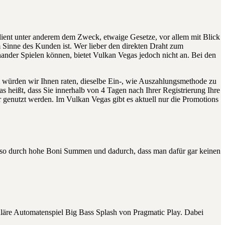
ient unter anderem dem Zweck, etwaige Gesetze, vor allem mit Blick
m Sinne des Kunden ist. Wer lieber den direkten Draht zum
nander Spielen können, bietet Vulkan Vegas jedoch nicht an. Bei den
 würden wir Ihnen raten, dieselbe Ein-, wie Auszahlungsmethode zu
s heißt, dass Sie innerhalb von 4 Tagen nach Ihrer Registrierung Ihre
hr genutzt werden. Im Vulkan Vegas gibt es aktuell nur die Promotions
also durch hohe Boni Summen und dadurch, dass man dafür gar keinen
uläre Automatenspiel Big Bass Splash von Pragmatic Play. Dabei