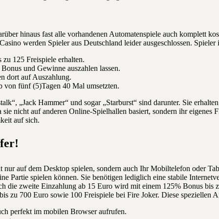
darüber hinaus fast alle vorhandenen Automatenspiele auch komplett kos
Casino werden Spieler aus Deutschland leider ausgeschlossen. Spieler
u 125 Freispiele erhalten.
n Bonus und Gewinne auszahlen lassen.
n dort auf Auszahlung.
b von fünf (5)Tagen 40 Mal umsetzten.
lk“, „Jack Hammer“ und sogar „Starburst“ sind darunter. Sie erhalten 
 sie nicht auf anderen Online-Spielhallen basiert, sondern ihr eigenes
eit auf sich.
fer!
 nur auf dem Desktop spielen, sondern auch Ihr Mobiltelefon oder Tabl
eine Partie spielen können. Sie benötigen lediglich eine stabile Inter
 Auch die zweite Einzahlung ab 15 Euro wird mit einem 125% Bonus bis
bis zu 700 Euro sowie 100 Freispiele bei Fire Joker. Diese spezielle
ch perfekt im mobilen Browser aufrufen.