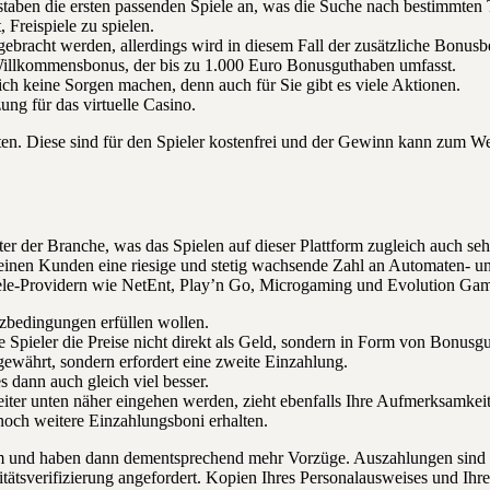
ben die ersten passenden Spiele an, was die Suche nach bestimmten Tit
 Freispiele zu spielen.
bracht werden, allerdings wird in diesem Fall der zusätzliche Bonusbet
illkommensbonus, der bis zu 1.000 Euro Bonusguthaben umfasst.
 sich keine Sorgen machen, denn auch für Sie gibt es viele Aktionen.
g für das virtuelle Casino.
omaten. Diese sind für den Spieler kostenfrei und der Gewinn kann zum
er der Branche, was das Spielen auf dieser Plattform zugleich auch seh
seinen Kunden eine riesige und stetig wachsende Zahl an Automaten- un
piele-Providern wie NetEnt, Play’n Go, Microgaming und Evolution Ga
atzbedingungen erfüllen wollen.
 Spieler die Preise nicht direkt als Geld, sondern in Form von Bonusg
gewährt, sondern erfordert eine zweite Einzahlung.
dann auch gleich viel besser.
er unten näher eingehen werden, zieht ebenfalls Ihre Aufmerksamkeit 
ch weitere Einzahlungsboni erhalten.
mm und haben dann dementsprechend mehr Vorzüge. Auszahlungen sind s
tätsverifizierung angefordert. Kopien Ihres Personalausweises und Ihre