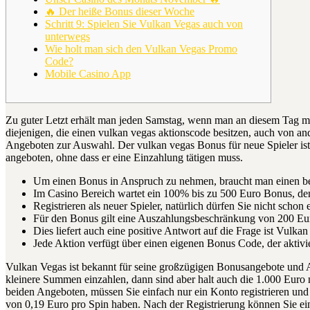
🔥 Der heiße Bonus dieser Woche
Schritt 9: Spielen Sie Vulkan Vegas auch von
unterwegs
Wie holt man sich den Vulkan Vegas Promo
Code?
Mobile Casino App
Zu guter Letzt erhält man jeden Samstag, wenn man an diesem Tag mi
diejenigen, die einen vulkan vegas aktionscode besitzen, auch von an
Angeboten zur Auswahl. Der vulkan vegas Bonus für neue Spieler ist 
angeboten, ohne dass er eine Einzahlung tätigen muss.
Um einen Bonus in Anspruch zu nehmen, braucht man einen 
Im Casino Bereich wartet ein 100% bis zu 500 Euro Bonus, de
Registrieren als neuer Spieler, natürlich dürfen Sie nicht sch
Für den Bonus gilt eine Auszahlungsbeschränkung von 200 Eu
Dies liefert auch eine positive Antwort auf die Frage ist Vulkan
Jede Aktion verfügt über einen eigenen Bonus Code, der aktivi
Vulkan Vegas ist bekannt für seine großzügigen Bonusangebote und Ak
kleinere Summen einzahlen, dann sind aber halt auch die 1.000 Eur
beiden Angeboten, müssen Sie einfach nur ein Konto registrieren un
von 0,19 Euro pro Spin haben. Nach der Registrierung können Sie ein