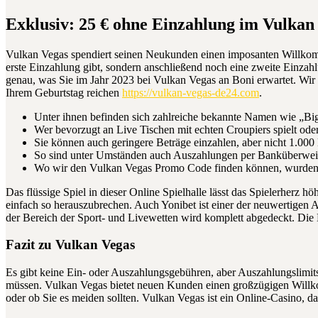
Exklusiv: 25 € ohne Einzahlung im Vulkan 
Vulkan Vegas spendiert seinen Neukunden einen imposanten Willkomme
erste Einzahlung gibt, sondern anschließend noch eine zweite Einza
genau, was Sie im Jahr 2023 bei Vulkan Vegas an Boni erwartet. Wir
Ihrem Geburtstag reichen
https://vulkan-vegas-de24.com
.
Unter ihnen befinden sich zahlreiche bekannte Namen wie „Bi
Wer bevorzugt an Live Tischen mit echten Croupiers spielt od
Sie können auch geringere Beträge einzahlen, aber nicht 1.000
So sind unter Umständen auch Auszahlungen per Banküberwei
Wo wir den Vulkan Vegas Promo Code finden können, wurden pe
Das flüssige Spiel in dieser Online Spielhalle lässt das Spielerherz
einfach so herauszubrechen. Auch Yonibet ist einer der neuwertigen 
der Bereich der Sport- und Livewetten wird komplett abgedeckt. Die L
Fazit zu Vulkan Vegas
Es gibt keine Ein- oder Auszahlungsgebühren, aber Auszahlungslimit
müssen. Vulkan Vegas bietet neuen Kunden einen großzügigen Willk
oder ob Sie es meiden sollten. Vulkan Vegas ist ein Online-Casino, d