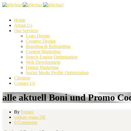
Home
About Us
Our Services
Logo Design
Creative Design
Branding & Rebranding
Content Marketing
Search Engine Optimisation
Web Development
Digital Marketing
Social Media Profile Optimization
Clientele
Contact Us
alle aktuell Boni und Promo Co
By
Feenec
vulkan vegas DE
0 Comments