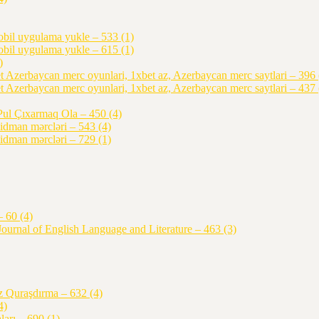
il uygulama yukle – 533
(1)
il uygulama yukle – 615
(1)
)
t Azerbaycan merc oyunlari, 1xbet az, Azerbaycan merc saytlari – 396
t Azerbaycan merc oyunlari, 1xbet az, Azerbaycan merc saytlari – 437
Pul Çıxarmaq Ola – 450
(4)
 idman mərcləri – 543
(4)
 idman mərcləri – 729
(1)
– 60
(4)
ournal of English Language and Literature – 463
(3)
uz Quraşdırma – 632
(4)
4)
aları – 690
(1)