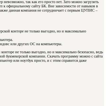
р невозможно, так как его просто нет. Зато можно загрузить
п к официальному сайту БК. Вне зависимости от навыков в
 Также данная компания не сотрудничает с первым ЦУПИС –
керской конторе не только выгодно, но и максимально
пьютера.
виндовс или других ОС на компьютеры.
й конторе не только выгодно, но и максимально безопасно, ведь
ной букмекерской компании. Скачать программу можно с сайта
пьютер или ноутбук просто, и с этим справится даже