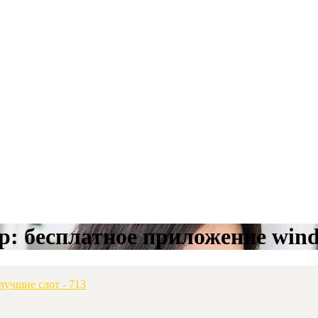
р: бесплатное приложение win
учшие слот - 713