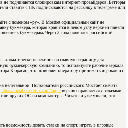
ов не подчиняется блокировкам интернет-провайдеров. Бетторы
ители ставить с ПК подписываются на рассылку в телеграме или
айте с доменом «ру». В Mostbet официальный сайт не
вку букмекера, которая хранится в левом углу верхней панели
ношение к букмекерам. Через 2 года появился российский
ма автоматически перекинет на главную страницу для
ную букмекерскую компанию, то используйте рабочие зеркала
тора Кюрасао, что позволяет оператору принимать игроков из
на нелегальной. Пользователи российского Мостбет скачать
я
https://mostbetsportuz.com/login/
версия справляется с задачами.
с или других ОС на компьютеры. Читатели уже узнали, что
 возможность делать ставки на спорт, играть в игровые