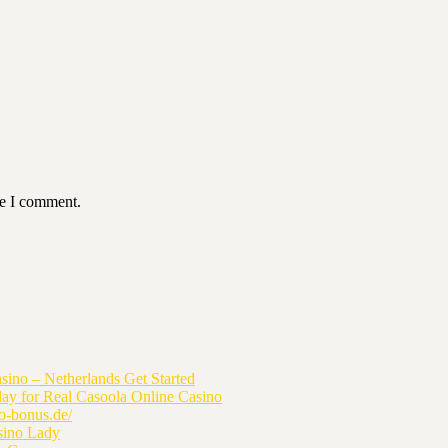
me I comment.
no – Netherlands Get Started
ay for Real Casoola Online Casino
o-bonus.de/
sino Lady