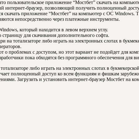
что пользовательское приложение “Мостбет” скачать на компьюте
ый интернет-браузер, позволяющий получить полноценный досту
тся скачать приложение “Мостбет” на компьютер с ОС Windows.
няются непосредственно через платежные инструменты.
indows, который находится в левом верхнем углу.
ю страницу для скачивания дополнительного софта.
ари на тотализаторе либо играть на электронных слотах в букме
ператоров.
т о проблемах с доступом, но этот вариант не подойдет для ком
зработчики пока обходятся без программного обеспечения для 
а тотализаторе либо играть на электронных слотах в букмекерско
лучает полноценный доступ ко всем функциям и фишкам зарубеж
ниями. Загрузить и установить интернет-браузер Мостбет на ком